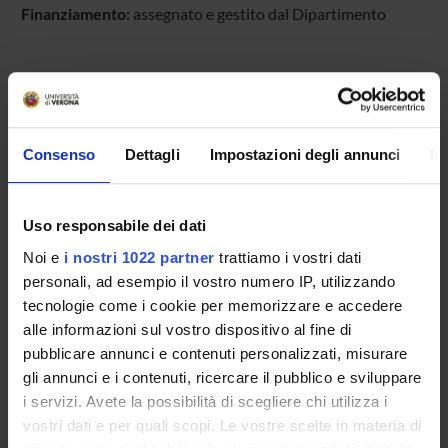
Finanziamento:
assegnato e gestito dal Dipartimento
PARTECIPANTI AL PROGETTO
Giuliana Cerutti
Consenso
Dettagli
Impostazioni degli annunci
In
Antonio Cevese
Roberto Poltronieri
Uso responsabile dei dati
Paolo Terziotti
Noi e
i nostri 1022 partner
trattiamo i vostri dati
personali, ad esempio il vostro numero IP, utilizzando
tecnologie come i cookie per memorizzare e accedere
alle informazioni sul vostro dispositivo al fine di
SEZIONI
pubblicare annunci e contenuti personalizzati, misurare
Fisiologia e Psicologia
gli annunci e i contenuti, ricercare il pubblico e sviluppare
i servizi. Avete la possibilità di scegliere chi utilizza i
vostri dati e per quali scopi. Le vostre scelte in materia di