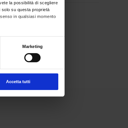
vete la possibilità di scegliere
li solo su questa proprietà
consenso in qualsiasi momento
alche metro,
Marketing
e specifiche (impronte
ezione dettagli
. Puoi
Accetta tutti
l media e per analizzare il
ostri partner che si occupano
azioni che hai fornito loro o