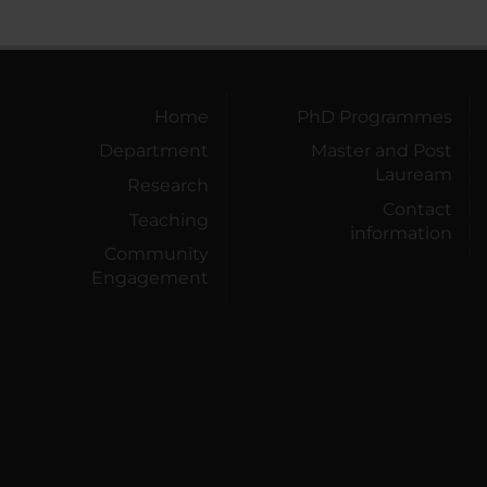
Home
PhD Programmes
Department
Master and Post
Lauream
Research
Contact
Teaching
information
Community
Engagement