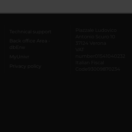
Piazzale Ludovico
Technical support
Antonio Scuro 10
Back office Area -
37124 Verona
dbErw
VAT
number01541040232
MyUnivr
Italian Fiscal
Privacy policy
Code93009870234