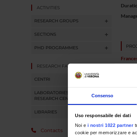
Durati
ACTIVITIES
Manager
RESEARCH GROUPS
SECTIONS
PROJ
PHD PROGRAMMES
France
RESEARCH FACILITIES
CENTRI
RESEA
LABORATORIES AND
Consenso
Psychi
RESEARCH CENTRES
LIBRARIES
Uso responsabile dei dati
SECTI
Noi e
i nostri 1022 partner
t
Contacts
cookie per memorizzare e acce
Sectio