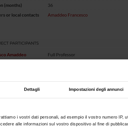
on (months)
36
s or local contacts
Amaddeo Francesco
ECT PARTICIPANTS
sco Amaddeo
Full Professor
RCH AREAS INVOLVED IN THE PROJECT
Dettagli
Impostazioni degli annunci
atry
ONS
rattiamo i vostri dati personali, ad esempio il vostro numero IP, 
dere alle informazioni sul vostro dispositivo al fine di pubblica
n of Psychiatry and Clinical Psychology