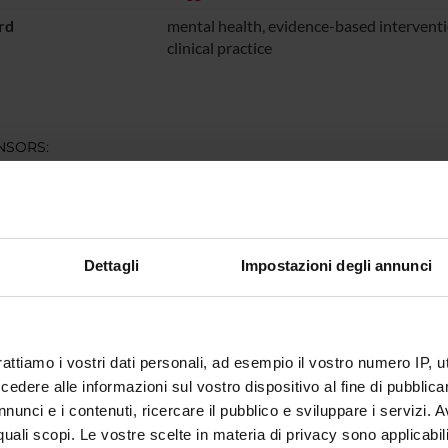
rd
mental health, evidence-based interventi
clinical practice
NSORS:
sione Europea
Funds:
assigned and managed by the de
Dettagli
Impostazioni degli annunci
ECT PARTICIPANTS
 Ruggeri
Michele 
rattiamo i vostri dati personali, ad esempio il vostro numero IP, 
Stegagno
dere alle informazioni sul vostro dispositivo al fine di pubblica
nunci e i contenuti, ricercare il pubblico e sviluppare i servizi. A
r quali scopi. Le vostre scelte in materia di privacy sono applicabi
ONS