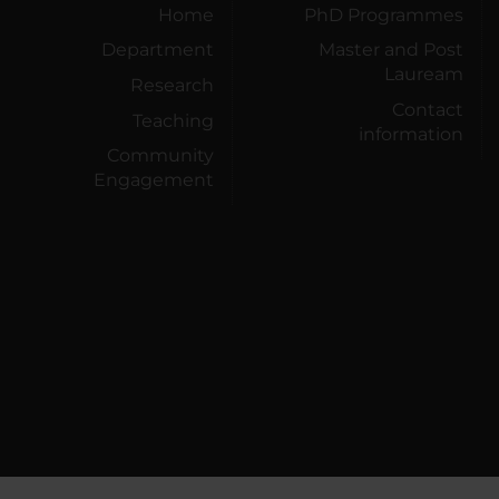
Home
PhD Programmes
Department
Master and Post
Lauream
Research
Contact
Teaching
information
Community
Engagement