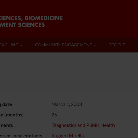
EACHING
COMMUNITY ENGAGEMENT
PEOPLE
g date
March 1, 2003
on (months)
25
ments
Diagnostics and Public Health
s or local contacts
Ruggeri Mirella