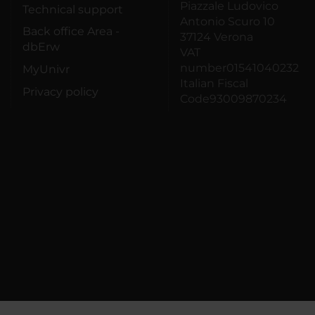
Piazzale Ludovico
Technical support
Antonio Scuro 10
Back office Area -
37124 Verona
dbErw
VAT
number01541040232
MyUnivr
Italian Fiscal
Privacy policy
Code93009870234