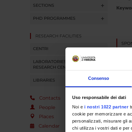
SECTIONS
Keywo
PHD PROGRAMMES
RESEARCH FACILITIES
SPO
CENTRI
Commis
LABORATORIES AND
RESEARCH CENTRES
Consenso
LIBRARIES
PROJ
Mirella
Uso responsabile dei dati
Contacts
Noi e
i nostri 1022 partner
t
People
Marco 
cookie per memorizzare e acce
Places
personalizzati, misurare gli an
Calendar
chi utilizza i vostri dati e pe
SECTI