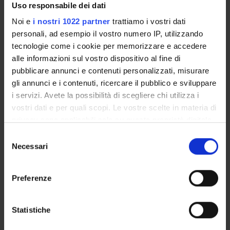
Uso responsabile dei dati
Funds:
assigned and managed by the department
Noi e
i nostri 1022 partner
trattiamo i vostri dati
personali, ad esempio il vostro numero IP, utilizzando
tecnologie come i cookie per memorizzare e accedere
alle informazioni sul vostro dispositivo al fine di
PROJECT PARTICIPANTS
pubblicare annunci e contenuti personalizzati, misurare
gli annunci e i contenuti, ricercare il pubblico e sviluppare
Andrea Cipriani
i servizi. Avete la possibilità di scegliere chi utilizza i
vostri dati e per quali scopi. Le vostre scelte in materia di
privacy sono applicabili solo su questa proprietà digitale
RESEARCH AREAS INVOLVED IN THE PROJECT
in cui avete effettuato le vostre scelte. È possibile
Selezione
Psychiatry
modificare o revocare il proprio consenso in qualsiasi
Necessari
del
momento dalla Dichiarazione sui cookie o facendo clic
consenso
sull'icona di attivazione della privacy.
Preferenze
SECTIONS
Con il tuo consenso, vorremmo anche:
Section of Psychiatry and Clinical Psychology
raccogliere informazioni sulla tua posizione
Statistiche
geografica, con un'approssimazione di qualche