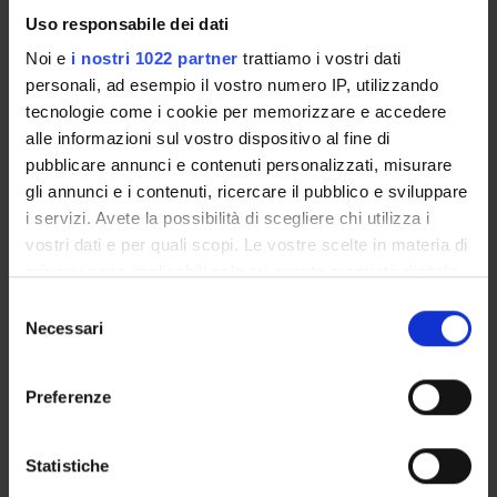
Uso responsabile dei dati
Finanziamento:
assegnato e gestito dal Dipartimento
Noi e
i nostri 1022 partner
trattiamo i vostri dati
personali, ad esempio il vostro numero IP, utilizzando
tecnologie come i cookie per memorizzare e accedere
PARTECIPANTI AL PROGETTO
alle informazioni sul vostro dispositivo al fine di
pubblicare annunci e contenuti personalizzati, misurare
Andrea Cipriani
gli annunci e i contenuti, ricercare il pubblico e sviluppare
i servizi. Avete la possibilità di scegliere chi utilizza i
vostri dati e per quali scopi. Le vostre scelte in materia di
privacy sono applicabili solo su questa proprietà digitale
AREE DI RICERCA COINVOLTE DAL PROGETTO
in cui avete effettuato le vostre scelte. È possibile
Selezione
Psychiatry
modificare o revocare il proprio consenso in qualsiasi
Necessari
del
momento dalla Dichiarazione sui cookie o facendo clic
consenso
sull'icona di attivazione della privacy.
Preferenze
SEZIONI
Con il tuo consenso, vorremmo anche:
Psichiatria
raccogliere informazioni sulla tua posizione
Statistiche
geografica, con un'approssimazione di qualche