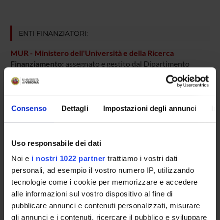
ENTI FINANZIATORI:
MUR - Ministero dell'Università e della Ricerca
Finanziamento:
assegnato e gestito dal Dipartimento
PARTECIPANTI AL PROGETTO
Consenso
Dettagli
Impostazioni degli annunci
In
Marina Bentivoglio
Uso responsabile dei dati
Noi e
i nostri 1022 partner
trattiamo i vostri dati
AREE DI RICERCA COINVOLTE DAL PROGETTO
personali, ad esempio il vostro numero IP, utilizzando
tecnologie come i cookie per memorizzare e accedere
Anatomy & Morphology
alle informazioni sul vostro dispositivo al fine di
pubblicare annunci e contenuti personalizzati, misurare
gli annunci e i contenuti, ricercare il pubblico e sviluppare