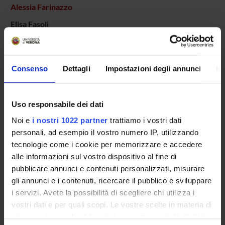
Alessia Farinazzo
Elisa Fasoli
Michele Fiorini
Salvatore Monaco
Consenso
Dettagli
Impostazioni degli annunci
In
Laboratory technician
Giuseppe Tridente
Uso responsabile dei dati
Gianluigi Zanusso
Associate Professor
Noi e
i nostri 1022 partner
trattiamo i vostri dati
personali, ad esempio il vostro numero IP, utilizzando
tecnologie come i cookie per memorizzare e accedere
alle informazioni sul vostro dispositivo al fine di
SECTIONS
pubblicare annunci e contenuti personalizzati, misurare
Neurology Section
gli annunci e i contenuti, ricercare il pubblico e sviluppare
i servizi. Avete la possibilità di scegliere chi utilizza i
vostri dati e per quali scopi. Le vostre scelte in materia di
privacy sono applicabili solo su questa proprietà digitale