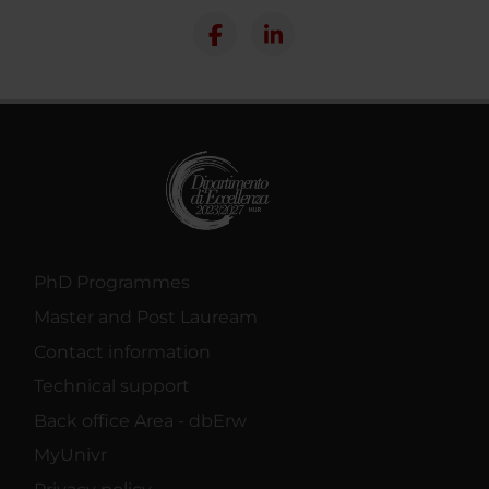
PhD Programmes
Master and Post Lauream
Contact information
Technical support
Back office Area - dbErw
MyUnivr