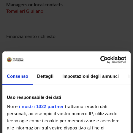
Managers or local contacts
Tomelleri Giuliano
Finanziamento richiesto
PROJECT PARTICIPANTS
Matteo Marini
Consenso
Dettagli
Impostazioni degli annunci
In
Giuliano Tomelleri
Gaetano Nicola Vattemi
Associate Professor
Uso responsabile dei dati
Noi e
i nostri 1022 partner
trattiamo i vostri dati
personali, ad esempio il vostro numero IP, utilizzando
tecnologie come i cookie per memorizzare e accedere
COLLABORATORI ESTERNI
alle informazioni sul vostro dispositivo al fine di