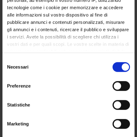
personali, ad esempio il vostro numero IP, utilizzando
Associate Professor
tecnologie come i cookie per memorizzare e accedere
alle informazioni sul vostro dispositivo al fine di
pubblicare annunci e contenuti personalizzati, misurare
COLLABORATORI ESTERNI
gli annunci e i contenuti, ricercare il pubblico e sviluppare
i servizi. Avete la possibilità di scegliere chi utilizza i
Sergio Ferrari
vostri dati e per quali scopi. Le vostre scelte in materia di
Azienda Ospedaliera Verona Dirigente medico
privacy sono applicabili solo su questa proprietà digitale
in cui avete effettuato le vostre scelte. È possibile
Selezione
modificare o revocare il proprio consenso in qualsiasi
Necessari
del
SECTIONS
momento dalla Dichiarazione sui cookie o facendo clic
consenso
sull'icona di attivazione della privacy.
Neurology Section
Preferenze
Con il tuo consenso, vorremmo anche:
raccogliere informazioni sulla tua posizione
Statistiche
geografica, con un'approssimazione di qualche
ACTIVITIES
metro,
Marketing
Identificare il tuo dispositivo, scansionandolo
RESEARCH GROUPS
attivamente alla ricerca di caratteristiche specifiche