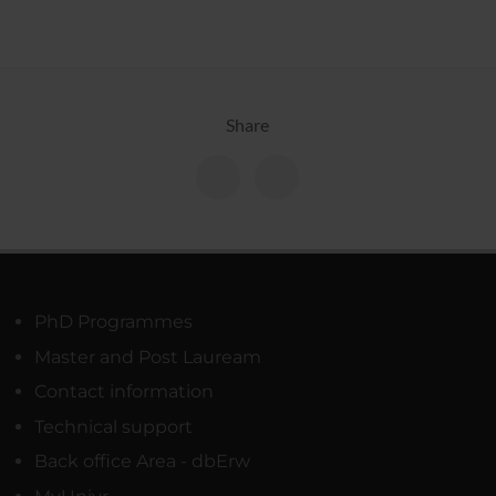
Share
PhD Programmes
Master and Post Lauream
Contact information
Technical support
Back office Area - dbErw