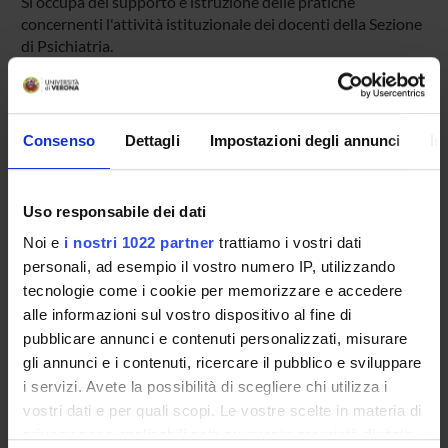
Si occupa del supporto e istruzione delle pratiche
concernenti l'attività istituzionale dei docenti della Sezione
di Psichiatria.
Segreteria della Sezione di Scienze Motorie
Si occupa del supporto e istruzione delle pratiche
Consenso
Dettagli
Impostazioni degli annunci
In
concernenti l'attività istituzionale dei docenti della Sezione
di Scienze Motorie.
Uso responsabile dei dati
Supporto informatico (area medica)
Noi e
i nostri 1022 partner
trattiamo i vostri dati
Servizio a cura della UO:
Servizi ICT Area Scienze Vita e
personali, ad esempio il vostro numero IP, utilizzando
Salute
tecnologie come i cookie per memorizzare e accedere
alle informazioni sul vostro dispositivo al fine di
Il Gruppo di Lavoro gestisce e risolve problematiche
pubblicare annunci e contenuti personalizzati, misurare
hardware e software per le strutture e dipartimenti di Area
gli annunci e i contenuti, ricercare il pubblico e sviluppare
Medica e Sportiva dell'Università di Verona.
i servizi. Avete la possibilità di scegliere chi utilizza i
Le richieste di intervento tecnico devono essere
vostri dati e per quali scopi. Le vostre scelte in materia di
inoltrate aprendo apposito ticket all'indirizzo
privacy sono applicabili solo su questa proprietà digitale
https://helpdesk.univr.it:8443