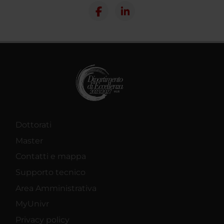
Dottorati
Master
Contatti e mappa
Supporto tecnico
Area Amministrativa
MyUnivr
Privacy policy