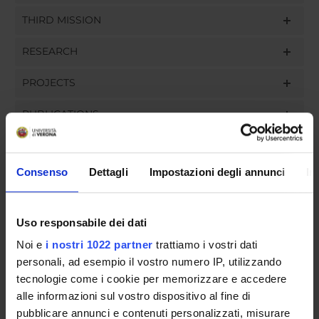
THIRD MISSION
RESEARCH
PROJECTS
PUBLICATIONS
ASSIGNMENTS
Consenso
Dettagli
Impostazioni degli annunci
In
Uso responsabile dei dati
ORGANISATION
Noi e
i nostri 1022 partner
trattiamo i vostri dati
GOVERNANCE
personali, ad esempio il vostro numero IP, utilizzando
tecnologie come i cookie per memorizzare e accedere
COMMITTEES
alle informazioni sul vostro dispositivo al fine di
pubblicare annunci e contenuti personalizzati, misurare
DEPARTMENT ADMINISTRATION OFFICES