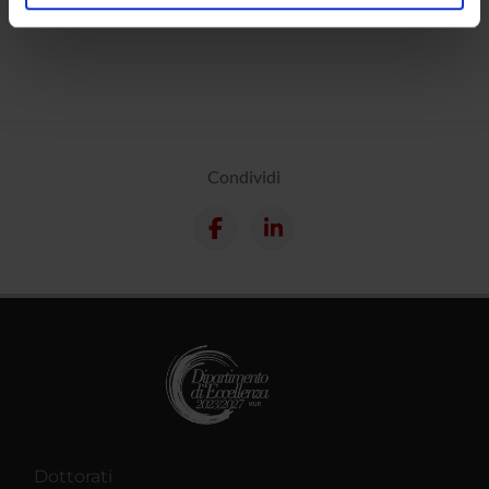
analizzare il nostro traffico. Condividiamo inoltre
informazioni sul modo in cui utilizzi il nostro sito con i
nostri partner che si occupano di analisi dei dati web,
pubblicità e social media, i quali potrebbero combinarle
con altre informazioni che hai fornito loro o che hanno
raccolto dal tuo utilizzo dei loro servizi.
Condividi
Dottorati