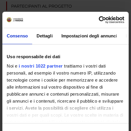
PARTECIPANTI AL PROGETTO
Corrado Barbui
Professore ordinario
Consenso
Dettagli
Impostazioni degli annunci
In
AREE DI RICERCA COINVOLTE DAL PROGETTO
Uso responsabile dei dati
Psychiatry
Noi e
i nostri 1022 partner
trattiamo i vostri dati
personali, ad esempio il vostro numero IP, utilizzando
tecnologie come i cookie per memorizzare e accedere
SEZIONI
alle informazioni sul vostro dispositivo al fine di
Psichiatria
pubblicare annunci e contenuti personalizzati, misurare
gli annunci e i contenuti, ricercare il pubblico e sviluppare
i servizi. Avete la possibilità di scegliere chi utilizza i
vostri dati e per quali scopi. Le vostre scelte in materia di
privacy sono applicabili solo su questa proprietà digitale
ATTIVITÀ
in cui avete effettuato le vostre scelte. È possibile
Selezione