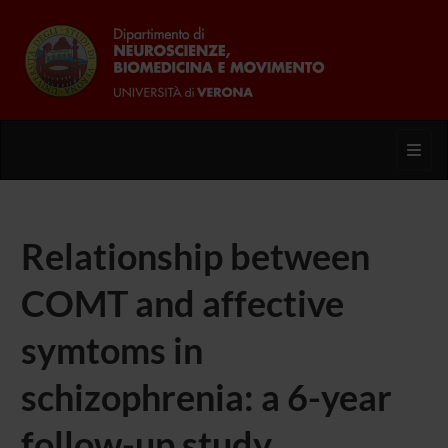
Toggl
Relationship between
COMT and affective
symtoms in
schizophrenia: a 6-year
follow-up study