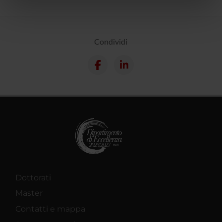
nostri partner che si occupano di analisi dei dati web,
pubblicità e social media, i quali potrebbero combinarle
con altre informazioni che hai fornito loro o che hanno
Condividi
raccolto dal tuo utilizzo dei loro servizi.
Dottorati
Master
Contatti e mappa