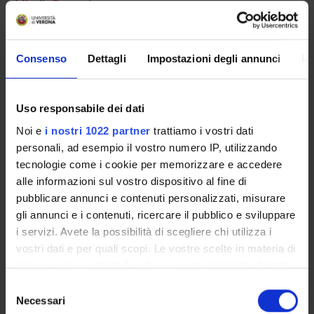
Mirella Ruggeri
Consenso
Dettagli
Impostazioni degli annunci
In
AREE DI RICERCA COINVOLTE DAL PROGETTO
Psychiatry
Uso responsabile dei dati
Noi e
i nostri 1022 partner
trattiamo i vostri dati
SEZIONI
personali, ad esempio il vostro numero IP, utilizzando
tecnologie come i cookie per memorizzare e accedere
Psichiatria
alle informazioni sul vostro dispositivo al fine di
pubblicare annunci e contenuti personalizzati, misurare
gli annunci e i contenuti, ricercare il pubblico e sviluppare
i servizi. Avete la possibilità di scegliere chi utilizza i
vostri dati e per quali scopi. Le vostre scelte in materia di
ATTIVITÀ
privacy sono applicabili solo su questa proprietà digitale
GRUPPI DI RICERCA
in cui avete effettuato le vostre scelte. È possibile
Selezione
modificare o revocare il proprio consenso in qualsiasi
Necessari
del
SEZIONI