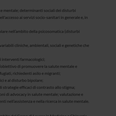
te mentale; determinanti sociali dei disturbi
ll'accesso ai servizi socio-sanitari in generale e, in
olare nell’ambito della psicosomatica (disturbi
variabili cliniche, ambientali, sociali e genetiche che
i interventi farmacologici;
 l’obiettivo di promuovere la salute mentale e
ugiati, richiedenti asilo e migranti;
ci e al disturbo bipolare;
strategie efficaci di contrasto allo stigma;
oni di advocacy in salute mentale; valutazione e
ti nell’assistenza e nella ricerca in salute mentale.
’ambito del Corso di Laurea in Medicina e Chirurgia,