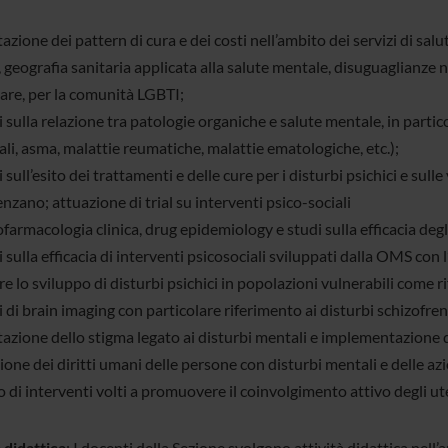
zione dei pattern di cura e dei costi nell’ambito dei servizi di salu
, geografia sanitaria applicata alla salute mentale, disuguaglianze ne
lare, per la comunità LGBTI;
sulla relazione tra patologie organiche e salute mentale, in partic
li, asma, malattie reumatiche, malattie ematologiche, etc.);
sull’esito dei trattamenti e delle cure per i disturbi psichici e sulle 
enzano; attuazione di trial su interventi psico-sociali
armacologia clinica, drug epidemiology e studi sulla efficacia degl
sulla efficacia di interventi psicosociali sviluppati dalla OMS con
e lo sviluppo di disturbi psichici in popolazioni vulnerabili come rif
di brain imaging con particolare riferimento ai disturbi schizofreni
zione dello stigma legato ai disturbi mentali e implementazione di 
ne dei diritti umani delle persone con disturbi mentali e delle azi
 di interventi volti a promuovere il coinvolgimento attivo degli uten
 didattica
: I docenti della Sezione svolgono attività didattica nell