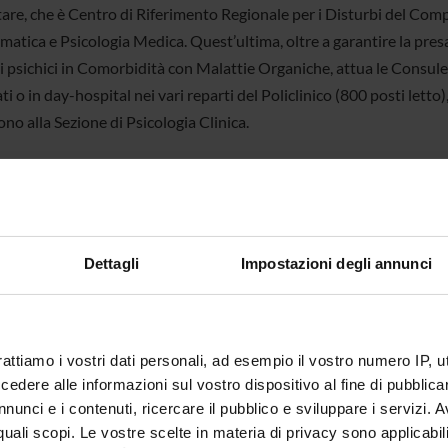
are, che è Centro di Riferimento Regionale per i Disturbi del Co
atica e Psicologia Medica. Quest’ultima, oltre a garantire la presa
i psichici in Comorbidità con Malattie Organiche, attua le Consulen
ti o in day-hospital nei vari reparti del Policlinico (800 posti letto
ono alla Sezione di Psicologia Clinica.
sabile
Mirella Ruggeri
Dettagli
Impostazioni degli annunci
ria
Segreteria della Sezione di Psichiatria
Policlinico G.B. Rossi, P.le L.A. Scuro 10,
rattiamo i vostri dati personali, ad esempio il vostro numero IP, 
 Web
http://www.psychiatry.univr.it
dere alle informazioni sul vostro dispositivo al fine di pubblica
nunci e i contenuti, ricercare il pubblico e sviluppare i servizi. A
nti
Archivio Storico Psichiatria Veronese
r quali scopi. Le vostre scelte in materia di privacy sono applicabi
Citazioni 1990-2004
(pdf, it, 40 KB