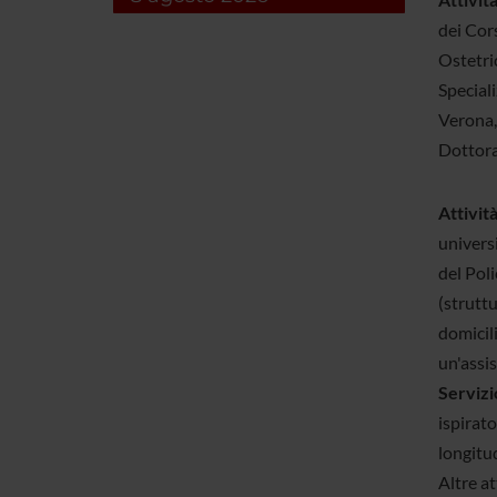
dei Cors
Ostetric
Speciali
Verona, 
Dottorat
Attività
univers
del Poli
(struttu
domicili
un'assis
Servizi
ispirato
longitud
Altre at