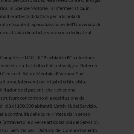
ica; in Scienze Motorie, in Infermieristica, in
inoltre attività didattica per la Scuola di
e altre Scuole di Specializzazione dell’Università di
e e attività didattiche varie sono dedicate al
ve Complesse: UOC di
"Psichiatria B"
a direzione
niversitaria. L’attività clinica si svolge all'interno
 nel Centro di Salute Mentale di Verona-Sud
iurna, interventi nelle fasi di crisi e visite
abilitazione dei pazienti che richiedono
e strutture concorrono alla costituzione del
i più di 100.000 abitanti). L'attività del Servizio,
lla continuità delle cure - intesa sia in senso
 (attraverso le diverse articolazioni del Servizio).
esso il Servizio per i Disturbi del Comportamento