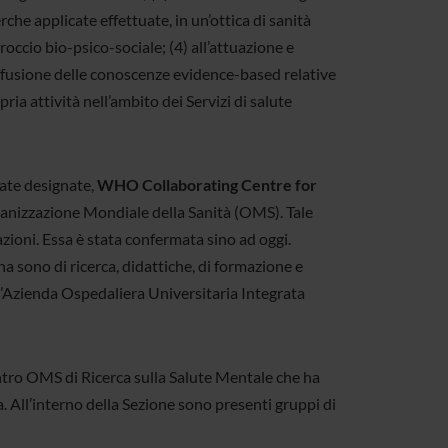
che applicate effettuate, in un’ottica di sanità
ccio bio-psico-sociale; (4) all’attuazione e
diffusione delle conoscenze evidence-based relative
ria attività nell’ambito dei Servizi di salute
tate designate,
WHO Collaborating Centre for
anizzazione Mondiale della Sanità (OMS). Tale
ioni. Essa è stata confermata sino ad oggi.
na sono di ricerca, didattiche, di formazione e
no l’Azienda Ospedaliera Universitaria Integrata
ntro OMS di Ricerca sulla Salute Mentale che ha
a. All’interno della Sezione sono presenti gruppi di