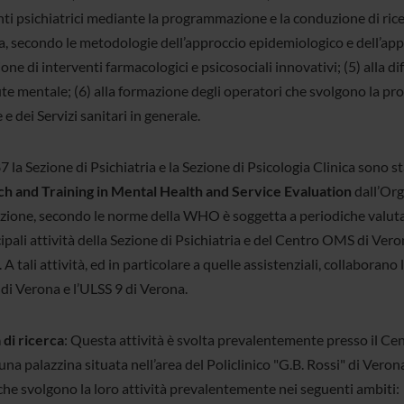
ti psichiatrici mediante la programmazione e la conduzione di ricer
, secondo le metodologie dell’approccio epidemiologico e dell’appro
one di interventi farmacologici e psicosociali innovativi; (5) alla 
ute mentale; (6) alla formazione degli operatori che svolgono la prop
e dei Servizi sanitari in generale.
 la Sezione di Psichiatria e la Sezione di Psicologia Clinica sono s
h and Training in Mental Health and Service Evaluation
dall’Org
zione, secondo le norme della WHO è soggetta a periodiche valutaz
ipali attività della Sezione di Psichiatria e del Centro OMS di Vero
. A tali attività, ed in particolare a quelle assistenziali, collabora
di Verona e l’ULSS 9 di Verona.
 di ricerca
: Questa attività è svolta prevalentemente presso il Ce
una palazzina situata nell’area del Policlinico "G.B. Rossi" di Veron
 che svolgono la loro attività prevalentemente nei seguenti ambiti: