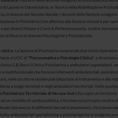
i di Laurea in Odontoiatria; in Tecnica della Riabilitazione Psichiatr
ia, in Scienze del Servizio Sociale. I docenti della Sezione svolgono 
zzazione in Psichiatria (che afferisce alla Sezione stessa) e per vari
e per diversi Master e Corsi di Perfezionamento. Inoltre, formazion
o di Ricerca in Scienze Psicologiche e Psichiatriche.
 clinica
: La Sezione di Psichiatria comprende due Unità Operati
itaria, e UOC di
"Psicosomatica e Psicologia Clinica"
, a direzione u
clinico G.B. Rossi (Clinica Psichiatrica a ambulatori ospedalieri),
ra multifunzionale che fornisce interventi ambulatoriali, assistenza d
ari), nelle strutture residenziali (deputate al trattamento e alla ri
tenza a lungo termine) e negli ambulatori territoriali. Tutte quest
o Psichiatrico Territoriale di Verona-Sud
(che copre un territorio d
 ad un modello di sanità pubblica, è fondata sul principio cardine de
inale (attraverso le differenti fasi del trattamento), che trasversale
tività ambulatoriali specialistiche e psicoterapiche si svolgono pr