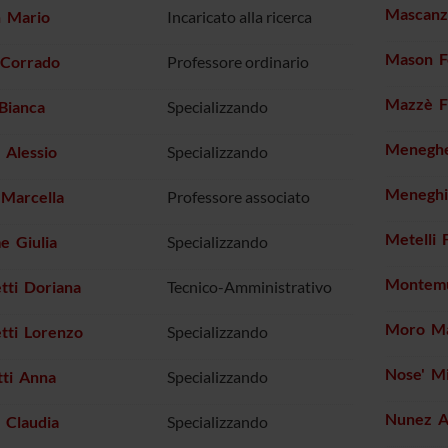
Mascanz
n Mario
Incaricato alla ricerca
Mason F
 Corrado
Professore ordinario
Mazzè F
Bianca
Specializzando
Meneghe
 Alessio
Specializzando
Meneghi
 Marcella
Professore associato
Metelli 
e Giulia
Specializzando
Montemu
tti Doriana
Tecnico-Amministrativo
Moro Mar
tti Lorenzo
Specializzando
Nose' M
tti Anna
Specializzando
Nunez A
 Claudia
Specializzando