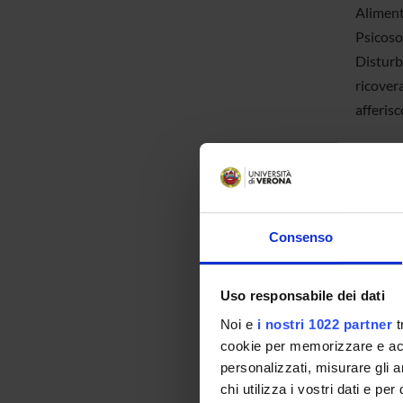
Aliment
Psicosom
Disturb
ricovera
afferisc
Respon
Consenso
Segrete
Sede
Uso responsabile dei dati
Noi e
i nostri 1022 partner
t
Pagina
cookie per memorizzare e acce
personalizzati, misurare gli an
Docume
chi utilizza i vostri dati e pe