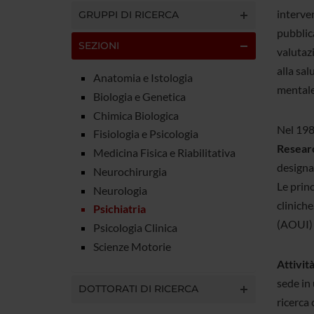
interven
GRUPPI DI RICERCA
pubblica
SEZIONI
valutazi
alla sal
Anatomia e Istologia
mentale 
Biologia e Genetica
Chimica Biologica
Nel 1987
Fisiologia e Psicologia
Researc
Medicina Fisica e Riabilitativa
designa
Neurochirurgia
Le princ
Neurologia
cliniche
Psichiatria
(AOUI) 
Psicologia Clinica
Scienze Motorie
Attività
sede in 
DOTTORATI DI RICERCA
ricerca