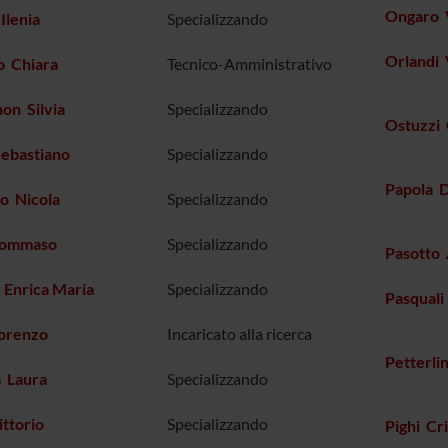
Ongaro 
Ilenia
Specializzando
Orlandi
o Chiara
Tecnico-Amministrativo
on Silvia
Specializzando
Ostuzzi 
Sebastiano
Specializzando
Papola 
o Nicola
Specializzando
Tommaso
Specializzando
Pasotto 
 Enrica Maria
Specializzando
Pasquali
Lorenzo
Incaricato alla ricerca
Petterli
a Laura
Specializzando
ittorio
Specializzando
Pighi Cri