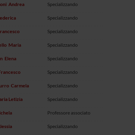
oni Andrea
Specializzando
ederica
Specializzando
rancesco
Specializzando
llo Maria
Specializzando
n Elena
Specializzando
Francesco
Specializzando
rro Carmela
Specializzando
ia Letizia
Specializzando
ichela
Professore associato
lessia
Specializzando