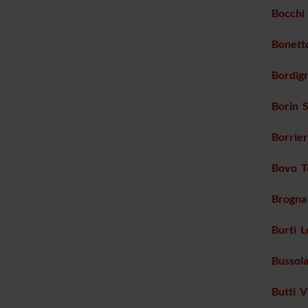
Bocchi 
Bonett
Bordign
Borin 
Borrier
Bovo 
Brogna
Burti 
Bussol
Butti V