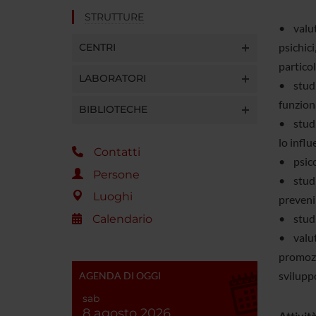
STRUTTURE
• valuta
psichici
CENTRI
partico
LABORATORI
• studi 
funziona
BIBLIOTECHE
• studi 
lo influ
Contatti
• psicof
Persone
• studi 
Luoghi
prevenir
• studi 
Calendario
• valuta
promozio
sviluppo
AGENDA DI OGGI
sab
8 agosto 2026
Attività