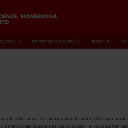
IDATTICA
TERRITORIO E SOCIETÀ
PERSONE
CON
one della Sezione di Psichiatria è di contribuire: (1) alla promozion
urbi mentali, alla riduzione del carico sociale, individuale e familiare