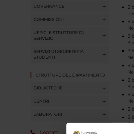
GOVERNANCE
Bib
sci
COMMISSIONI
Bib
Neu
UFFICI E STRUTTURE DI
Bib
SERVIZIO
Bio
Bib
SERVIZI DI SEGRETERIA
Neu
STUDENTI
Bib
Neu
STRUTTURE DEL DIPARTIMENTO
Bib
Bio
BIBLIOTECHE
Bib
Neu
CENTRI
Bib
LABORATORI
Bib
Bio
Contatti