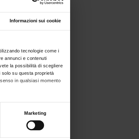
Informazioni sui cookie
utilizzando tecnologie come i
re annunci e contenuti
vete la possibilità di scegliere
li solo su questa proprietà
consenso in qualsiasi momento
alche metro,
Marketing
e specifiche (impronte
ezione dettagli
. Puoi