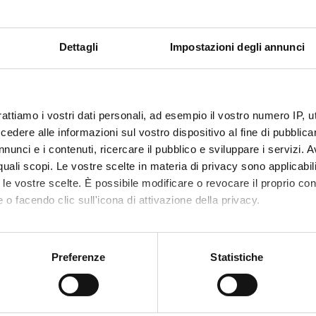
BORATORI
Dettagli
Impostazioni degli annunci
oratorio di Antropometria
oratorio di Biologia applicata e genetica molecolare
oratorio di Biologia molecolare
rattiamo i vostri dati personali, ad esempio il vostro numero IP, 
oratorio di Chimica Clinica, Ematologia e Biologia
dere alle informazioni sul vostro dispositivo al fine di pubblica
ecolare clinica
nunci e i contenuti, ricercare il pubblico e sviluppare i servizi. A
boratorio di Comportamento
r quali scopi. Le vostre scelte in materia di privacy sono applicabi
oratorio di Cromatografia
to le vostre scelte. È possibile modificare o revocare il proprio 
oratorio di Genetica umana, diagnostica molecolare
 o facendo clic sull'icona di attivazione della privacy.
ioinformatica
oratorio di Microscopia ottica ed elettronica
mo anche:
oratorio di Proliferazione cellulare
oni sulla tua posizione geografica, con un'approssimazione di qu
Preferenze
Statistiche
oratorio di spettroscopia-interazioni
spositivo, scansionandolo attivamente alla ricerca di caratteristich
oratorio di Fisiologia Cardiovascolare
oratorio di Fisiologia dell’esercizio muscolare
aborati i tuoi dati personali e imposta le tue preferenze nella
s