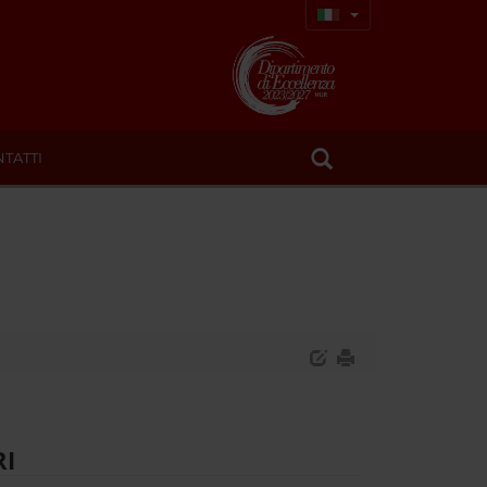
TATTI
RI