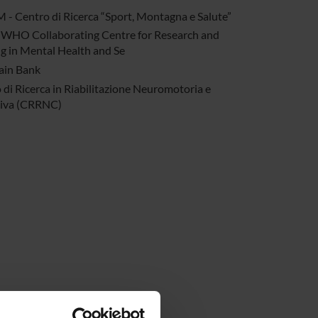
 - Centro di Ricerca “Sport, Montagna e Salute”
WHO Collaborating Centre for Research and
ng in Mental Health and Se
ain Bank
 di Ricerca in Riabilitazione Neuromotoria e
tiva (CRRNC)