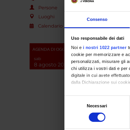
Persone
LA
Luoghi
Consenso
Calendario
Lab
Lab
Uso responsabile dei dati
Lab
Noi e
i nostri 1022 partner
t
AGENDA DI OGGI
Lab
cookie per memorizzare e acce
mol
sab
personalizzati, misurare gli an
8 agosto 2026
La
chi utilizza i vostri dati e pe
Lab
digitale in cui avete effettua
Lab
dalla Dichiarazione sui cookie
e b
Lab
Con il tuo consenso, vorrem
Selezione
Lab
raccogliere informazi
Necessari
del
Lab
Identificare il tuo di
consenso
Lab
digitali).
Lab
Approfondisci come vengono el