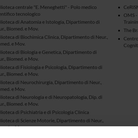
lioteca centrale "E. Meneghetti" - Polo medico
CeRiSM
entifico tecnologico
OMS - 
lioteca di Anatomia e Istologia, Dipartimento di
Traini
r., Biomed. e Mov.
The Br
lioteca di Biochimica Clinica, Dipartimento di Neur.,
Centro
med. e Mov.
Cogni
lioteca di Biologia e Genetica, Dipartimento di
r., Biomed. e Mov.
lioteca di Fisiologia e Psicologia, Dipartimento di
r., Biomed. e Mov.
lioteca di Neurochirurgia, Dipartimento di Neur.,
med. e Mov.
lioteca di Neurologia e di Neuropatologia, Dip. di
r., Biomed. e Mov.
lioteca di Psichiatria e di Psicologia Clinica
lioteca di Scienze Motorie, Dipartimento di Neur.,
med. e Mov.