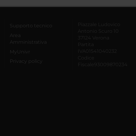
Piazzale Ludovico
Supporto tecnico
Antonio Scuro 10
Area
37124 Verona
Amministrativa
Partita
IVA01541040232
MyUnivr
Codice
Privacy policy
Fiscale93009870234