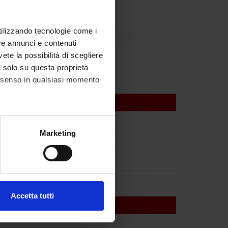
utilizzando tecnologie come i
re annunci e contenuti
vete la possibilità di scegliere
li solo su questa proprietà
consenso in qualsiasi momento
alche metro,
Marketing
e specifiche (impronte
ezione dettagli
. Puoi
Accetta tutti
l media e per analizzare il
ostri partner che si occupano