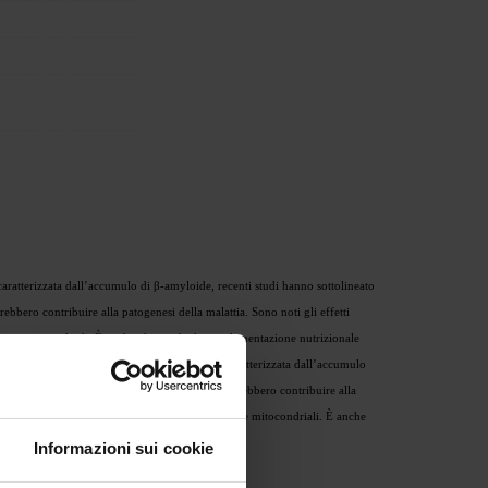
ratterizzata dall’accumulo di β-amyloide, recenti studi hanno sottolineato
rebbero contribuire alla patogenesi della malattia. Sono noti gli effetti
lari e mitocondriali. È anche chiaro che la supplementazione nutrizionale
za. Anche se la letteratura indica che l’AD è caratterizzata dall’accumulo
otta biodisponibilità di ossido nitrico (NO), potrebbero contribuire alla
legati a miglioramenti delle funzionalità vascolari e mitocondriali. È anche
Informazioni sui cookie