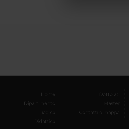
di analisi dei dati web, pubbl
che hanno raccolto dal tuo uti
Home
Dottorati
Dipartimento
Master
Ricerca
Contatti e mappa
Didattica