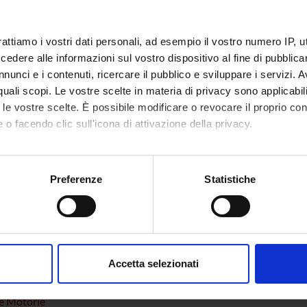
rattiamo i vostri dati personali, ad esempio il vostro numero IP, 
ECIPANTI AL PROGETTO
dere alle informazioni sul vostro dispositivo al fine di pubblica
nunci e i contenuti, ricercare il pubblico e sviluppare i servizi. A
 Venturelli
Professore associato
r quali scopi. Le vostre scelte in materia di privacy sono applicabi
to le vostre scelte. È possibile modificare o revocare il proprio 
 o facendo clic sull'icona di attivazione della privacy.
DI RICERCA COINVOLTE DAL PROGETTO
mo anche:
isciplinary Sciences
oni sulla tua posizione geografica, con un'approssimazione di qu
Preferenze
Statistiche
Sciences (DM)
spositivo, scansionandolo attivamente alla ricerca di caratteristich
 Sciences (DNBM)
aborati i tuoi dati personali e imposta le tue preferenze nella
s
consenso in qualsiasi momento dalla Dichiarazione sui cookie.
Accetta selezionati
nalizzare contenuti ed annunci, per fornire funzionalità dei socia
NI
inoltre informazioni sul modo in cui utilizzi il nostro sito con i n
e Motorie