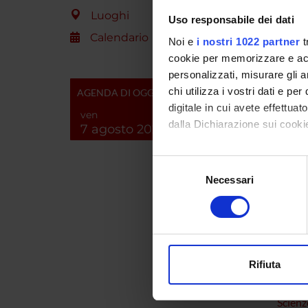
Luoghi
Uso responsabile dei dati
Calendario
Noi e
i nostri 1022 partner
t
PART
cookie per memorizzare e acce
personalizzati, misurare gli an
Massimo
chi utilizza i vostri dati e pe
AGENDA DI OGGI
digitale in cui avete effettua
ven
dalla Dichiarazione sui cookie
7 agosto 2026
AREE 
Con il tuo consenso, vorrem
Multid
Selezione
raccogliere informazi
Necessari
del
Sport 
Identificare il tuo di
consenso
digitali).
Sport
Approfondisci come vengono el
modificare o ritirare il tuo 
Rifiuta
Utilizziamo i cookie per perso
SEZIO
nostro traffico. Condividiamo 
Scienz