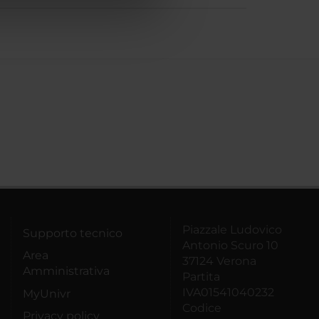
azioni che hai fornito loro o
Piazzale Ludovico
Supporto tecnico
Antonio Scuro 10
Area
37124 Verona
Amministrativa
Partita
IVA01541040232
MyUnivr
Codice
Privacy policy