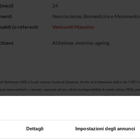
(mesi)
24
menti
Neuroscienze, Biomedicina e Movimento
abili (o referenti
Venturelli Massimo
chiave
Alzheimer, exercise, ageing,
 di Alzheimer (AD) è la più comune forma di demenza. Anche se la letteratura indica che l’AD è ca
oni mitocondriali e vascolari, associate ad una ridotta biodisponibilità di ossido nitrico (NO), pot
ll’esercizio fisico nei pazienti con AD, soprattutto legati a miglioramenti delle funzionalità vasco
 migliori le capacità vasodilatative. La malattia di Alzheimer (AD) è la più comune forma di demen
de, recenti studi hanno sottolineato che disfunzioni mitocondriali e vascolari, associate ad una rid
ella malattia. Sono noti gli effetti benefici dell’esercizio fisico nei pazienti con AD, soprattutto 
la supplementazione nutrizionale con nitrati migliori le capacità vasodilatative
Dettagli
Impostazioni degli annunci