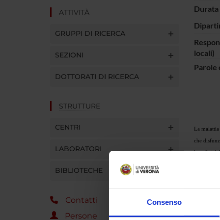
Durata 
ATTIVITÀ
Diparti
GRUPPI DI RICERCA
Respons
locali)
SEZIONI
Parole 
DOTTORATI DI RICERCA
STRUTTURE
CENTRI
La malattia
che disfunzi
LABORATORI
benefici de
con nitrati
BIBLIOTECHE
di β-amyloi
patogenesi d
Contatti
chiaro che 
Consenso
Persone