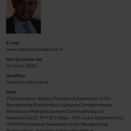
E-mail
javier
sanchezlopez
univr
it
Non presente dal
31 marzo 2026
Qualifica
Incaricato alla ricerca
Note
Titolo assegno: &ldquo;Perceptual Awareness in the
Reorganizing Brain&rdquo; (&ldquo;Consapevolezza
Percettiva e Riorganizzazione Cerebrale&rdquo;)
finanziato da EC FP7 SP2 Ideas - ERC Grant Agreement no.
339939 Perceptual Awareness in the Reorganizing
Brain&rdquo;, acronimo &ldquo;Perceptual