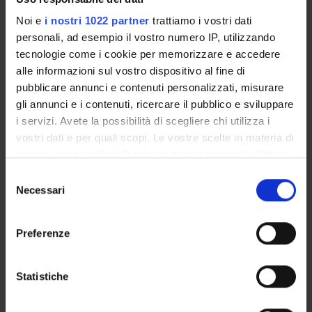
INCARICHI
Noi e
i nostri 1022 partner
trattiamo i vostri dati
personali, ad esempio il vostro numero IP, utilizzando
tecnologie come i cookie per memorizzare e accedere
alle informazioni sul vostro dispositivo al fine di
ORGANIZZAZIONE
pubblicare annunci e contenuti personalizzati, misurare
gli annunci e i contenuti, ricercare il pubblico e sviluppare
GOVERNANCE
i servizi. Avete la possibilità di scegliere chi utilizza i
COMMISSIONI
vostri dati e per quali scopi. Le vostre scelte in materia di
privacy sono applicabili solo su questa proprietà digitale
UFFICI E STRUTTURE DI SERVIZIO
in cui avete effettuato le vostre scelte. È possibile
Selezione
modificare o revocare il proprio consenso in qualsiasi
Necessari
del
SERVIZI DI SEGRETERIA STUDENTI
momento dalla Dichiarazione sui cookie o facendo clic
consenso
sull'icona di attivazione della privacy.
Preferenze
STRUTTURE DEL DIPARTIMENTO
Con il tuo consenso, vorremmo anche:
BIBLIOTECHE
raccogliere informazioni sulla tua posizione
Statistiche
geografica, con un'approssimazione di qualche
CENTRI
metro,