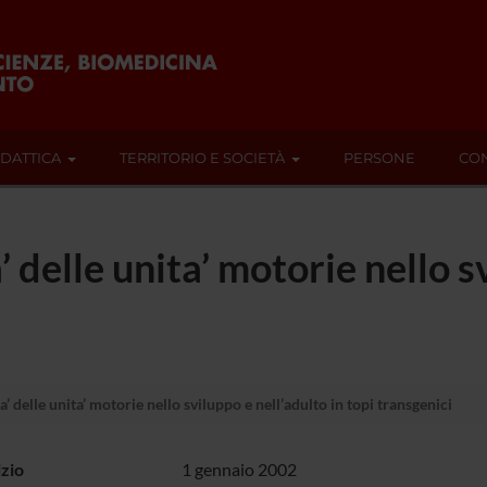
IDATTICA
TERRITORIO E SOCIETÀ
PERSONE
CON
’ delle unita’ motorie nello s
’ delle unita’ motorie nello sviluppo e nell’adulto in topi transgenici
izio
1 gennaio 2002