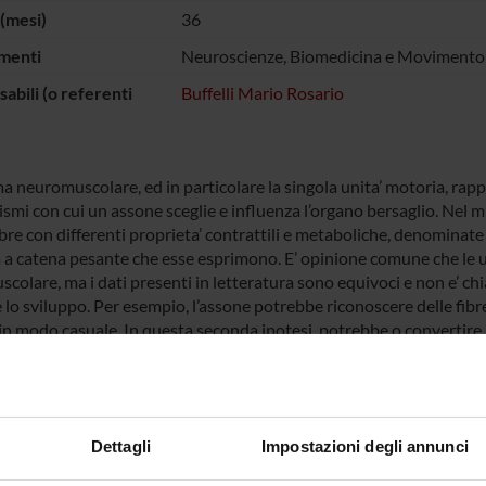
(mesi)
36
menti
Neuroscienze, Biomedicina e Movimento
abili (o referenti
Buffelli Mario Rosario
ma neuromuscolare, ed in particolare la singola unita’ motoria, rap
smi con cui un assone sceglie e influenza l’organo bersaglio. Nel 
fibre con differenti proprieta’ contrattili e metaboliche, denominate 
 a catena pesante che esse esprimono. E’ opinione comune che le u
scolare, ma i dati presenti in letteratura sono equivoci e non e’ ch
 lo sviluppo. Per esempio, l’assone potrebbe riconoscere delle fibr
in modo casuale. In questa seconda ipotesi, potrebbe o convertire le 
ca o eliminare selettivamente le connessione “inappropriate”.
ora, l’unica tecnica disponibile per studiare le proprieta’delle fi
lla introdotta da Edström e Kugelberg nel 1968, nota come tecnica 
’ stimolato a lungo in modo da esaurire le riserve di glicogeno, poi
Dettagli
Impostazioni degli annunci
alizzare il glicogeno. Le fibre prive di glicogeno sono quelle che sono
. Questi esperimenti sono tecnicamente difficili, specialmente ne