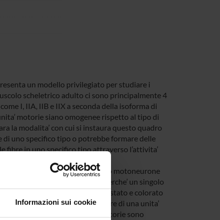
presenta un modello privilegiato per studiare i
muscolo scheletrico adulto ci sono principalmente 4
come I, IIA, IIB e IIX a seconda della isoforma di
nita’ motorie siano omogenee rispetto al tipo di
iara la modalita’ con cui si instaura questo quadro
e di uno specifico tipo o potrebbe formare delle
fibre in uno specifico tipo attraverso l’attivita’
bre muscolari innervate da un singolo motoneurone
della deplezione del glicogeno perche’ un singolo
 il muscolo viene sezionato al criostato e colorato
Informazioni sui cookie
 state stimolate, cioe’tutte le fibre di una unita’
l neonato dove le terminazioni motorie sono