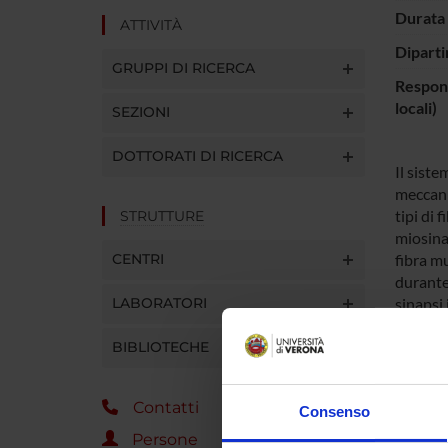
Durata 
ATTIVITÀ
Diparti
GRUPPI DI RICERCA
Respons
locali)
SEZIONI
DOTTORATI DI RICERCA
Il siste
meccani
tipi di 
STRUTTURE
miosina
CENTRI
fibra mu
durante
LABORATORI
sinapsi 
elettri
BIBLIOTECHE
Fino ad 
era que
assone e
Contatti
Consenso
per visu
motoria
Persone