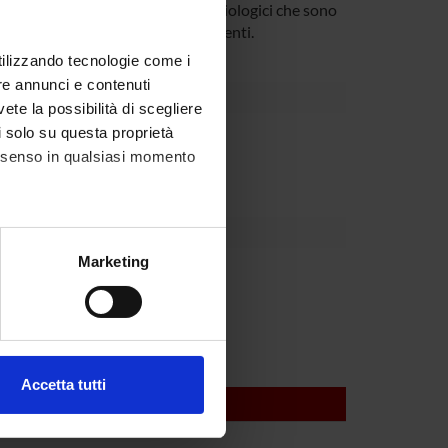
quello di studiare i meccanismi fisiologici che sono
 assoni e fibre muscolari fluorescenti.
utilizzando tecnologie come i
re annunci e contenuti
vete la possibilità di scegliere
li solo su questa proprietà
Dipartimento
consenso in qualsiasi momento
alche metro,
Marketing
 Favero
e specifiche (impronte
ezione dettagli
. Puoi
Accetta tutti
l media e per analizzare il
ostri partner che si occupano