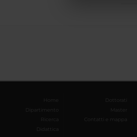
di analisi dei dati web, pubbl
che hanno raccolto dal tuo uti
Home
Dottorati
Dipartimento
Master
Ricerca
Contatti e mappa
Didattica