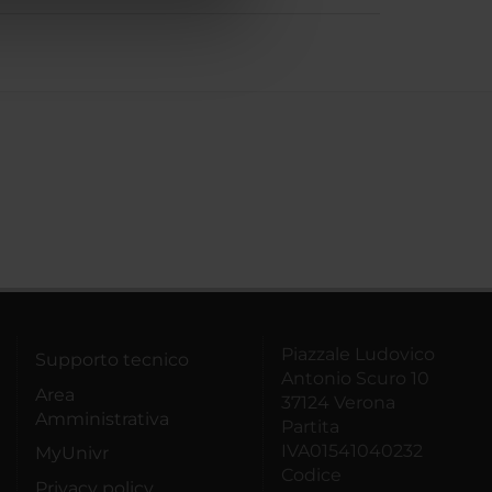
azioni che hai fornito loro o
Piazzale Ludovico
Supporto tecnico
Antonio Scuro 10
Area
37124 Verona
Amministrativa
Partita
IVA01541040232
MyUnivr
Codice
Privacy policy