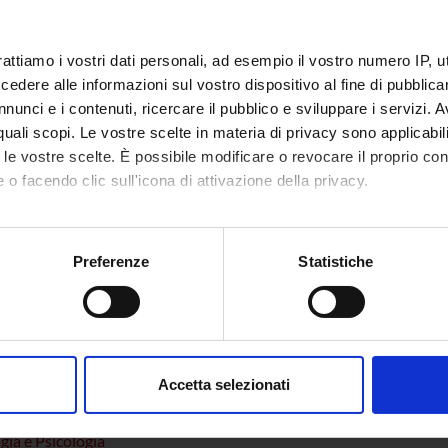
, cosicche’ i risultati rimangono discutibili. Scopo del progetto e’ 
e della formazione delle unita’ motorie usando topi transgenici con
rattiamo i vostri dati personali, ad esempio il vostro numero IP, 
dere alle informazioni sul vostro dispositivo al fine di pubblica
 FINANZIATORI:
nunci e i contenuti, ricercare il pubblico e sviluppare i servizi. A
r quali scopi. Le vostre scelte in materia di privacy sono applicabi
Finanziamento:
assegnato e gestito dal 
to le vostre scelte. È possibile modificare o revocare il proprio 
 o facendo clic sull'icona di attivazione della privacy.
mo anche:
ECIPANTI AL PROGETTO
oni sulla tua posizione geografica, con un'approssimazione di qu
Preferenze
Statistiche
idoia
Morgana
spositivo, scansionandolo attivamente alla ricerca di caratteristich
osario Buffelli
Professore ordinario
aborati i tuoi dati personali e imposta le tue preferenze nella
s
consenso in qualsiasi momento dalla Dichiarazione sui cookie.
Accetta selezionati
nalizzare contenuti ed annunci, per fornire funzionalità dei socia
NI
inoltre informazioni sul modo in cui utilizzi il nostro sito con i n
ogia e Psicologia