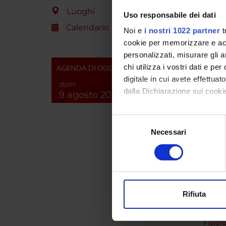
immature
Luoghi
Uso responsabile dei dati
alla bas
Calendario
Noi e
i nostri 1022 partner
t
cookie per memorizzare e acce
ENTI
personalizzati, misurare gli an
chi utilizza i vostri dati e pe
AGENDA DI OGGI
digitale in cui avete effettua
dom
dalla Dichiarazione sui cookie
9 agosto 2026
Con il tuo consenso, vorrem
PART
Selezione
raccogliere informazi
Necessari
del
Carlo B
Identificare il tuo di
consenso
digitali).
Mario R
Approfondisci come vengono el
modificare o ritirare il tuo 
Rifiuta
Utilizziamo i cookie per perso
SEZIO
nostro traffico. Condividiamo 
Fisiol