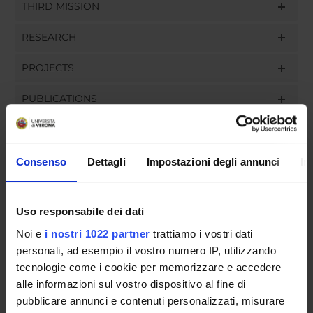
THIRD MISSION
RESEARCH
PROJECTS
PUBLICATIONS
ASSIGNMENTS
Consenso
Dettagli
Impostazioni degli annunci
In
ORGANISATION
Uso responsabile dei dati
Noi e
i nostri 1022 partner
trattiamo i vostri dati
GOVERNANCE
personali, ad esempio il vostro numero IP, utilizzando
COMMITTEES
tecnologie come i cookie per memorizzare e accedere
alle informazioni sul vostro dispositivo al fine di
DEPARTMENT ADMINISTRATION OFFICES
pubblicare annunci e contenuti personalizzati, misurare