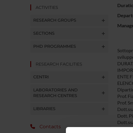
Durati
ACTIVITIES
Depart
RESEARCH GROUPS
Manager
SECTIONS
PHD PROGRAMMES
Sottopro
sviluppo
DURATA:
RESEARCH FACILITIES
IMPORT
ENTE FI
CENTRI
ELENCO
Diparti
LABORATORIES AND
RESEARCH CENTRES
Prof. F
Prof. S
LIBRARIES
Dott.ss
Dott. P
Dott.ss
Contacts
RESPON