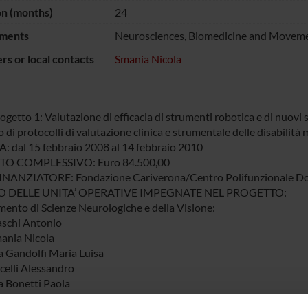
on (months)
24
ments
Neurosciences, Biomedicine and Moveme
s or local contacts
Smania Nicola
getto 1: Valutazione di efficacia di strumenti robotica e di nuovi si
 di protocolli di valutazione clinica e strumentale delle disabilità
 dal 15 febbraio 2008 al 14 febbraio 2010
O COMPLESSIVO: Euro 84.500,00
NANZIATORE: Fondazione Cariverona/Centro Polifunzionale Don 
 DELLE UNITA’ OPERATIVE IMPEGNATE NEL PROGETTO:
mento di Scienze Neurologiche e della Visione:
iaschi Antonio
mania Nicola
a Gandolfi Maria Luisa
icelli Alessandro
a Bonetti Paola
SABILE SCIENTIFICO DELL’UNITA’ OPERATIVA LOCALE: