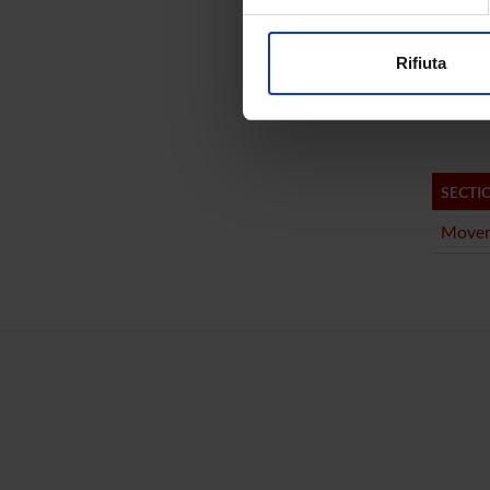
PROJ
Approfondisci come vengono el
modificare o ritirare il tuo 
Antonio
Rifiuta
Utilizziamo i cookie per perso
Marialu
nostro traffico. Condividiamo 
di analisi dei dati web, pubbl
che hanno raccolto dal tuo uti
SECTI
Movem