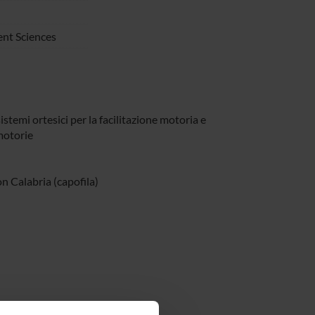
nt Sciences
stemi ortesici per la facilitazione motoria e
 motorie
Calabria (capofila)