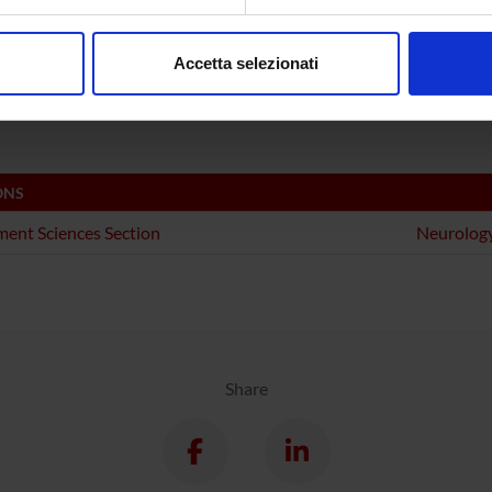
ECT PARTICIPANTS
aborati i tuoi dati personali e imposta le tue preferenze nella
s
consenso in qualsiasi momento dalla Dichiarazione sui cookie.
 Fiaschi
Alessand
Accetta selezionati
nalizzare contenuti ed annunci, per fornire funzionalità dei socia
isa Gandolfi
Associate Professor
Nicola S
inoltre informazioni sul modo in cui utilizzi il nostro sito con i n
icità e social media, i quali potrebbero combinarle con altre inform
lizzo dei loro servizi.
ONS
ent Sciences Section
Neurology
Share