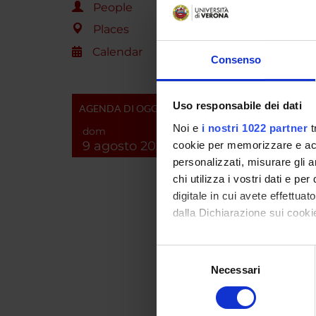
Prof. S
People
COMPON
Places
Prof. F
Calendar
Prof. S
Consenso
Dott.ss
Dott. P
Dott.ss
Uso responsabile dei dati
AGENDA DI OGGI
OBIETT
Noi e
i nostri 1022 partner
t
Svilupp
dom
9 agosto 2026
affetti 
cookie per memorizzare e acce
personalizzati, misurare gli an
chi utilizza i vostri dati e pe
SPO
digitale in cui avete effettua
dalla Dichiarazione sui cookie
Fondaz
Con il tuo consenso, vorrem
Fondaz
Selezione
raccogliere informazi
Necessari
del
Identificare il tuo di
consenso
digitali).