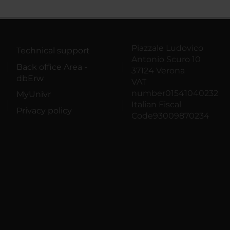
Piazzale Ludovico
Technical support
Antonio Scuro 10
Back office Area -
37124 Verona
dbErw
VAT
number01541040232
MyUnivr
Italian Fiscal
Privacy policy
Code93009870234