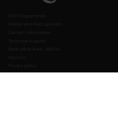
PhD Programmes
Master and Post Lauream
Contact information
Technical support
Back office Area - dbErw
MyUnivr
Privacy policy