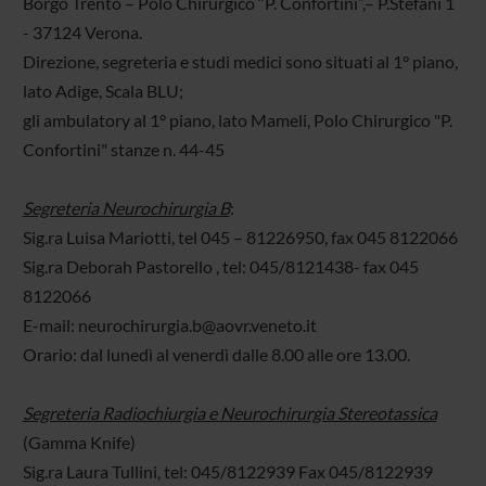
Borgo Trento – Polo Chirurgico “P. Confortini”,– P.Stefani 1
- 37124 Verona.
Direzione, segreteria e studi medici sono situati al 1° piano,
lato Adige, Scala BLU;
gli ambulatory al 1° piano, lato Mameli, Polo Chirurgico "P.
Confortini" stanze n. 44-45
Segreteria Neurochirurgia B
:
Sig.ra Luisa Mariotti, tel 045 – 81226950, fax 045 8122066
Sig.ra Deborah Pastorello , tel: 045/8121438- fax 045
8122066
E-mail: neurochirurgia.b@aovr.veneto.it
Orario: dal lunedì al venerdì dalle 8.00 alle ore 13.00.
Segreteria Radiochiurgia e Neurochirurgia Stereotassica
(Gamma Knife)
Sig.ra Laura Tullini, tel: 045/8122939 Fax 045/8122939