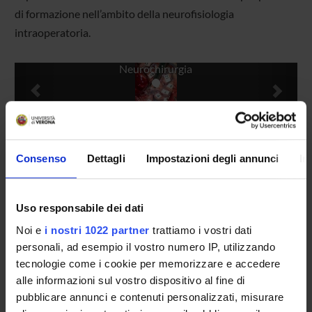
di formazione nell’ambito della neurofisiologia
intraoperatoria.
Previous
Next
Neurochirurgia
Manager
Francesco Sala
Consenso
Dettagli
Impostazioni degli annunci
In
Location
Piazzale Stefani, 1 - 37126 Verona
Uso responsabile dei dati
Documents
Pubblicazioni scelte
(pdf, it, 11 KB, 08/09/09)
Noi e
i nostri 1022 partner
trattiamo i vostri dati
personali, ad esempio il vostro numero IP, utilizzando
tecnologie come i cookie per memorizzare e accedere
alle informazioni sul vostro dispositivo al fine di
pubblicare annunci e contenuti personalizzati, misurare
Projects
Members