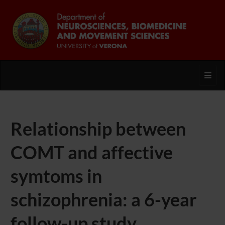
Toggl
Relationship between
COMT and affective
symtoms in
schizophrenia: a 6-year
follow-up study