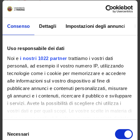
Mirella Ruggeri
Consenso
Dettagli
Impostazioni degli annunci
In
RESEARCH AREAS INVOLVED IN THE PROJECT
Psychiatry
Uso responsabile dei dati
Noi e
i nostri 1022 partner
trattiamo i vostri dati
SECTIONS
personali, ad esempio il vostro numero IP, utilizzando
tecnologie come i cookie per memorizzare e accedere
Section of Psychiatry and Clinical Psychology
alle informazioni sul vostro dispositivo al fine di
pubblicare annunci e contenuti personalizzati, misurare
gli annunci e i contenuti, ricercare il pubblico e sviluppare
i servizi. Avete la possibilità di scegliere chi utilizza i
vostri dati e per quali scopi. Le vostre scelte in materia di
ACTIVITIES
privacy sono applicabili solo su questa proprietà digitale
RESEARCH GROUPS
in cui avete effettuato le vostre scelte. È possibile
Selezione
modificare o revocare il proprio consenso in qualsiasi
Necessari
del
SECTIONS