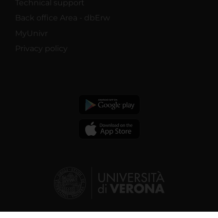
Technical support
Back office Area - dbErw
MyUnivr
Privacy policy
© 2026 | Verona University