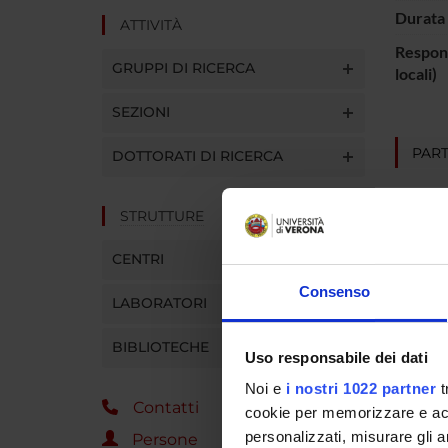
Durata 
ATTIVITÀ
Respons
GRUPPI DI RICERCA
locali)
SEZIONI
PART
DOTTORATI DI RICERCA
Mirella
STRUTTURE
CENTRI
AREE 
Consenso
LABORATORI
Psychi
BIBLIOTECHE
Uso responsabile dei dati
Noi e
i nostri 1022 partner
t
SEZIO
Contatti
cookie per memorizzare e acce
Psichi
personalizzati, misurare gli an
Persone