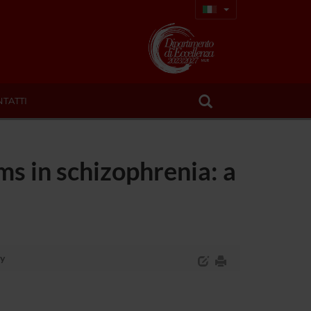
TATTI
s in schizophrenia: a
dy