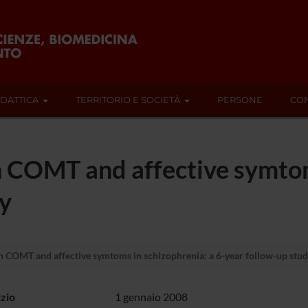
IDATTICA
TERRITORIO E SOCIETÀ
PERSONE
CON
 COMT and affective symtom
dy
 COMT and affective symtoms in schizophrenia: a 6-year follow-up stu
izio
1 gennaio 2008