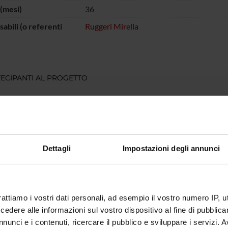
(mesi)
36
abili (o referenti
Ruggeri Mirella
ECIPANTI AL PROGETTO
 Ruggeri
DI RICERCA COINVOLTE DAL PROGETTO
Dettagli
Impostazioni degli annunci
atry
rattiamo i vostri dati personali, ad esempio il vostro numero IP, 
NI
dere alle informazioni sul vostro dispositivo al fine di pubblica
atria
nunci e i contenuti, ricercare il pubblico e sviluppare i servizi. A