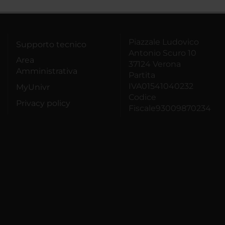
Piazzale Ludovico
Supporto tecnico
Antonio Scuro 10
Area
37124 Verona
Amministrativa
Partita
IVA01541040232
MyUnivr
Codice
Privacy policy
Fiscale93009870234