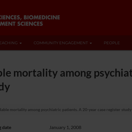
EACHING
COMMUNITY ENGAGEMENT
PEOPLE
le mortality among psychiatr
udy
able mortality among psychiatric patients. A 20-year case register study
g date
January 1, 2008