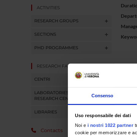
Durati
ACTIVITIES
Depart
RESEARCH GROUPS
Manager
SECTIONS
Keywo
PHD PROGRAMMES
RESEARCH FACILITIES
PROJ
CENTRI
France
LABORATORIES AND
Consenso
RESEARCH CENTRES
Corrad
LIBRARIES
Laura G
Uso responsabile dei dati
Noi e
i nostri 1022 partner
t
Contacts
cookie per memorizzare e acce
SECTI