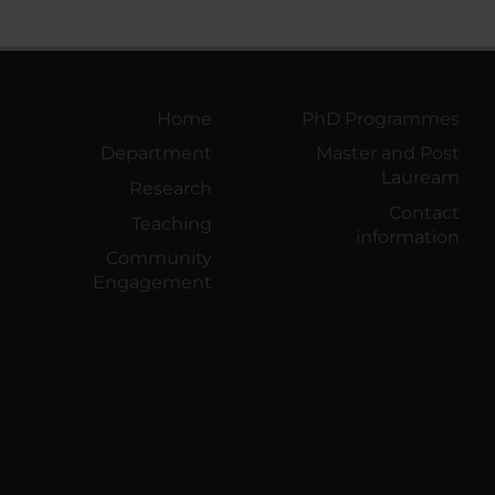
Home
PhD Programmes
Department
Master and Post
Lauream
Research
Contact
Teaching
information
Community
Engagement