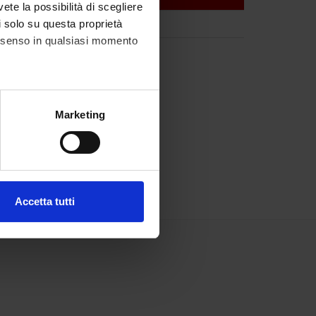
vete la possibilità di scegliere
li solo su questa proprietà
consenso in qualsiasi momento
alche metro,
Marketing
e specifiche (impronte
ezione dettagli
. Puoi
Accetta tutti
l media e per analizzare il
ostri partner che si occupano
azioni che hai fornito loro o