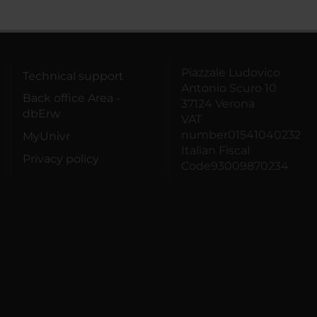
Piazzale Ludovico
Technical support
Antonio Scuro 10
Back office Area -
37124 Verona
dbErw
VAT
number01541040232
MyUnivr
Italian Fiscal
Privacy policy
Code93009870234