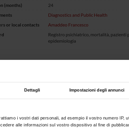
on (months)
24
ments
Diagnostics and Public Health
s or local contacts
Amaddeo Francesco
rd
Registro psichiatrico, mortalità, pazienti p
epidemiologia
ECT PARTICIPANTS
sco Amaddeo
Full Professor
Alberto 
Dettagli
Impostazioni degli annunci
o Barbui
Full Professor
Michele 
rigoletti
rattiamo i vostri dati personali, ad esempio il vostro numero IP, 
dere alle informazioni sul vostro dispositivo al fine di pubblica
ONS