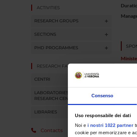
Durati
ACTIVITIES
Manager
RESEARCH GROUPS
SECTIONS
SPO
PHD PROGRAMMES
Ministe
RESEARCH FACILITIES
CENTRI
PROJ
LABORATORIES AND
Consenso
RESEARCH CENTRES
Mirella
LIBRARIES
Uso responsabile dei dati
RESEA
Noi e
i nostri 1022 partner
t
Contacts
cookie per memorizzare e acce
Psychi