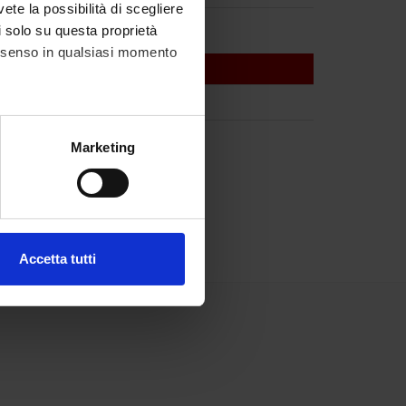
vete la possibilità di scegliere
li solo su questa proprietà
consenso in qualsiasi momento
alche metro,
Marketing
e specifiche (impronte
ezione dettagli
. Puoi
Accetta tutti
l media e per analizzare il
ostri partner che si occupano
azioni che hai fornito loro o