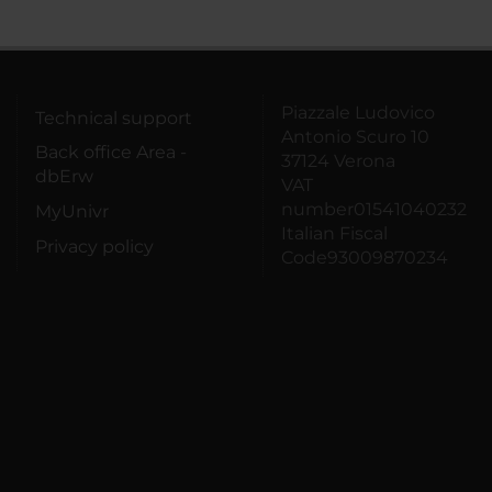
Piazzale Ludovico
Technical support
Antonio Scuro 10
Back office Area -
37124 Verona
dbErw
VAT
number01541040232
MyUnivr
Italian Fiscal
Privacy policy
Code93009870234