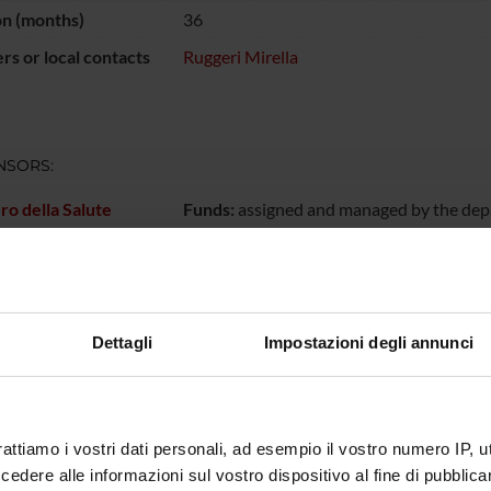
on (months)
36
s or local contacts
Ruggeri Mirella
NSORS:
ro della Salute
Funds:
assigned and managed by the de
ECT PARTICIPANTS
Dettagli
Impostazioni degli annunci
 Ruggeri
RCH AREAS INVOLVED IN THE PROJECT
rattiamo i vostri dati personali, ad esempio il vostro numero IP, 
dere alle informazioni sul vostro dispositivo al fine di pubblica
atry