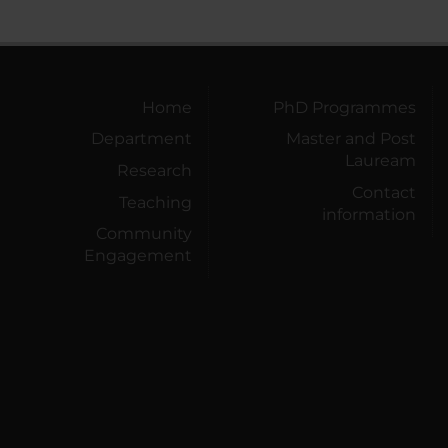
Home
PhD Programmes
Department
Master and Post
Lauream
Research
Contact
Teaching
information
Community
Engagement