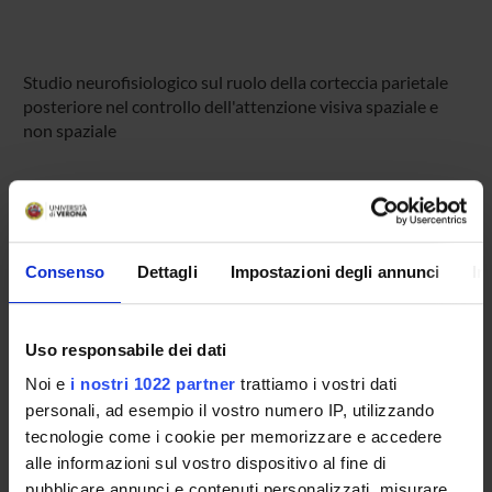
Studio neurofisiologico sul ruolo della corteccia parietale
posteriore nel controllo dell'attenzione visiva spaziale e
non spaziale
PARTECIPANTI AL PROGETTO
Leonardo Chelazzi
Professore ordinario
Consenso
Dettagli
Impostazioni degli annunci
In
Chiara Della Libera
Professore associato
Uso responsabile dei dati
Ashkan Golzar
Noi e
i nostri 1022 partner
trattiamo i vostri dati
personali, ad esempio il vostro numero IP, utilizzando
Ilaria Sani
tecnologie come i cookie per memorizzare e accedere
Elisa Santandrea
alle informazioni sul vostro dispositivo al fine di
Ricercatore a tempo determinato
pubblicare annunci e contenuti personalizzati, misurare