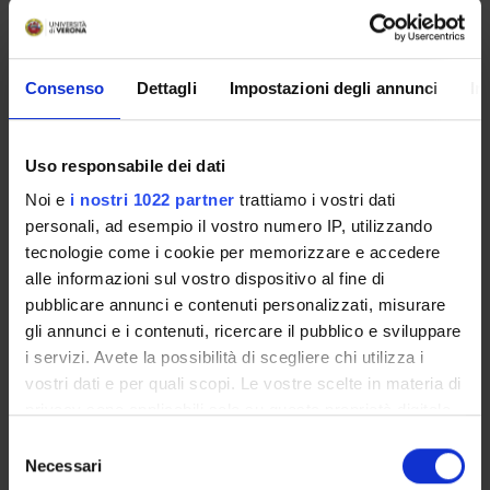
Data inizio
1 gennaio 2008
Durata (mesi)
Consenso
Dettagli
Impostazioni degli annunci
In
12
Uso responsabile dei dati
SEZIONI
Noi e
i nostri 1022 partner
trattiamo i vostri dati
personali, ad esempio il vostro numero IP, utilizzando
Scienze Motorie
tecnologie come i cookie per memorizzare e accedere
alle informazioni sul vostro dispositivo al fine di
pubblicare annunci e contenuti personalizzati, misurare
gli annunci e i contenuti, ricercare il pubblico e sviluppare
i servizi. Avete la possibilità di scegliere chi utilizza i
ATTIVITÀ
vostri dati e per quali scopi. Le vostre scelte in materia di
privacy sono applicabili solo su questa proprietà digitale
GRUPPI DI RICERCA
in cui avete effettuato le vostre scelte. È possibile
Selezione
SEZIONI
modificare o revocare il proprio consenso in qualsiasi
Necessari
del
momento dalla Dichiarazione sui cookie o facendo clic