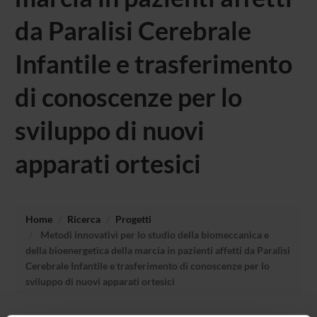
da Paralisi Cerebrale
Infantile e trasferimento
di conoscenze per lo
sviluppo di nuovi
apparati ortesici
Home
Ricerca
Progetti
Metodi innovativi per lo studio della biomeccanica e
della bioenergetica della marcia in pazienti affetti da Paralisi
Cerebrale Infantile e trasferimento di conoscenze per lo
sviluppo di nuovi apparati ortesici