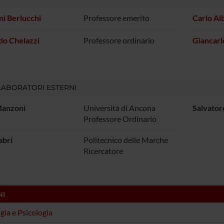
i Berlucchi
Professore emerito
Carlo Al
do Chelazzi
Professore ordinario
Giancarl
ABORATORI ESTERNI
Manzoni
Università di Ancona
Salvator
Professore Ordinario
abri
Politecnico delle Marche
Ricercatore
NI
ogia e Psicologia