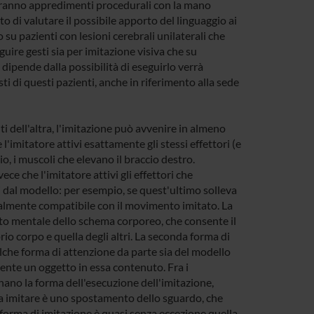
ronteranno appredimenti procedurali con la mano
to di valutare il possibile apporto del linguaggio ai
u pazienti con lesioni cerebrali unilaterali che
guire gesti sia per imitazione visiva che su
ipende dalla possibilità di eseguirlo verrà
ti di questi pazienti, anche in riferimento alla sede
dell'altra, l'imitazione può avvenire in almeno
imitatore attivi esattamente gli stessi effettori (e
o, i muscoli che elevano il braccio destro.
ce che l'imitatore attivi gli effettori che
i dal modello: per esempio, se quest'ultimo solleva
azialmente compatibile con il movimento imitato. La
to mentale dello schema corporeo, che consente il
o corpo e quella degli altri. La seconda forma di
che forma di attenzione da parte sia del modello
mente un oggetto in essa contenuto. Fra i
nano la forma dell'esecuzione dell'imitazione,
 da imitare è uno spostamento dello sguardo, che
forma di imitazione è quasi senza eccezione quella