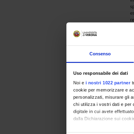
sp
es
re
di
po
Consenso
Uso responsabile dei dati
Si
Noi e
i nostri 1022 partner
t
di
cookie per memorizzare e acce
mo
personalizzati, misurare gli an
c
chi utilizza i vostri dati e pe
de
m
digitale in cui avete effettua
L
dalla Dichiarazione sui cookie
si
pe
Con il tuo consenso, vorrem