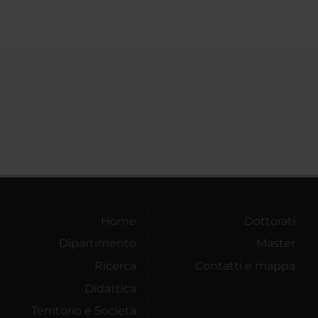
Home
Dottorati
Dipartimento
Master
Ricerca
Contatti e mappa
Didattica
Territorio e Società