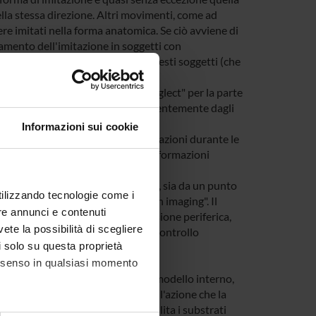
lla stessa direzione. Altri movimenti, come ad
re imitati nella forma anatomica. Se ciò avviene di
damento dell'imitazione in soggetti con
sse di studiare l'imitazione in questi soggetti (che
inistra) deriva da due conoscenze:
mente per l'insorgenza di un "neglect" per la parte
pre con gli arti di destra, indipendentemente dagli
Informazioni sui cookie
iale sono anch'esse soggette a variazioni durante le
raccogliere ed elaborare solo le informazioni
zione di pazienti callosotomizzati, sia da un punto
utilizzando tecnologie come i
e elettrofisiologiche e di "brain imaging". Il
re annunci e contenuti
 ad entrambi gli emisferi, o in visione periferica,
vete la possibilità di scegliere
tuali asimmetrie emisferiche nel controllo
li solo su questa proprietà
lo motorio.
consenso in qualsiasi momento
l sistema nervoso centrale di un modello interno,
a di questo modello influenza sia l'azione che la
 che il pensare un movimento facilita i substrati