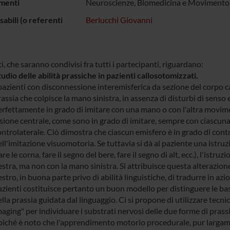
menti
Neuroscienze, Biomedicina e Movimento
abili (o referenti
Berlucchi Giovanni
i, che saranno condivisi fra tutti i partecipanti, riguardano:
udio delle abilità prassiche in pazienti callosotomizzati.
 pazienti con disconnessione interemisferica da sezione del corpo 
assia che colpisce la mano sinistra, in assenza di disturbi di sens
rfettamente in grado di imitare con una mano o con l'altra movimen
isione centrale, come sono in grado di imitare, sempre con ciascun
ontrolaterale. Ciò dimostra che ciascun emisfero è in grado di con
ll'imitazione visuomotoria. Se tuttavia si dà al paziente una istru
are le corna, fare il segno del bere, fare il segno di alt, ecc.), l'is
stra, ma non con la mano sinistra. Si attribuisce questa alterazion
stro, in buona parte privo di abilità linguistiche, di tradurre in az
azienti costituisce pertanto un buon modello per distinguere le ba
lla prassia guidata dal linguaggio. Ci si propone di utilizzare tecn
aging" per individuare i substrati nervosi delle due forme di prassia
oiché è noto che l'apprendimento motorio procedurale, pur largame