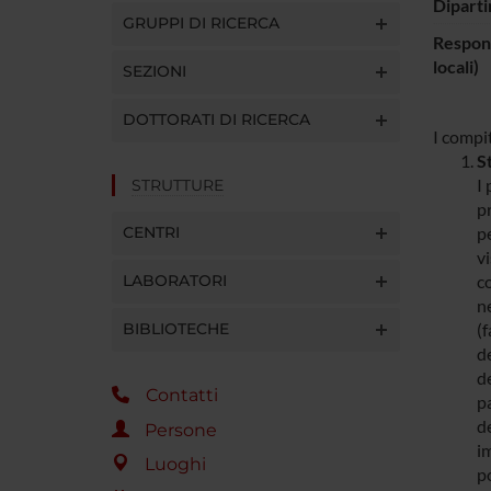
Diparti
GRUPPI DI RICERCA
Respons
locali)
SEZIONI
DOTTORATI DI RICERCA
I compit
St
I
STRUTTURE
pr
CENTRI
pe
v
LABORATORI
c
ne
BIBLIOTECHE
(f
de
de
Contatti
p
de
Persone
im
Luoghi
p