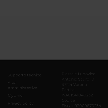
Piazzale Ludovico
Supporto tecnico
Antonio Scuro 10
Area
37124 Verona
Amministrativa
Partita
IVA01541040232
MyUnivr
Codice
Privacy policy
Fiscale93009870234