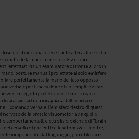
calloso mostrano una interessante alterazione della
o e di moto della mano medesima. Essi sono
ti effettuati da un esaminatore di fronte a loro in
a mano, posture manuali proiettate al solo emisfero
trollare perfettamente la mano del lato opposto
zione verbale per l'esecuzione di un semplice gesto
truzione viene eseguita perfettamente con la mano
e disprassica ad una incapacità dell'emisfero
ione il comando verbale. L'emisfero destro di questi
si nervose della prassia visuomotoria da quelle
iche comportamentali, elettrofisiologiche e di "brain
 nel cervello di pazienti callosotomizzati. Inoltre,
nte indipendente dal linguaggio, può utilizzare