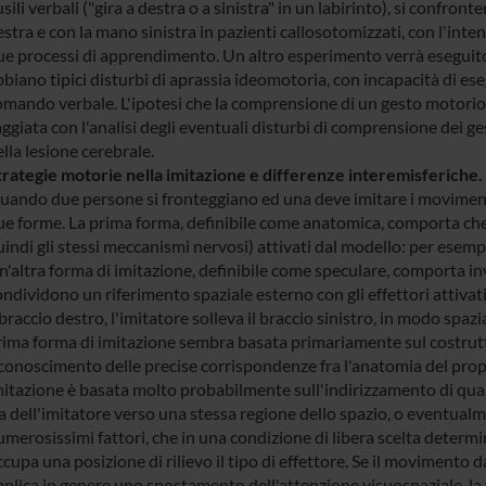
sili verbali ("gira a destra o a sinistra" in un labirinto), si conf
stra e con la mano sinistra in pazienti callosotomizzati, con l'inten
e processi di apprendimento. Un altro esperimento verrà eseguito s
biano tipici disturbi di aprassia ideomotoria, con incapacità di ese
omando verbale. L'ipotesi che la comprensione di un gesto motorio d
ggiata con l'analisi degli eventuali disturbi di comprensione dei ges
lla lesione cerebrale.
trategie motorie nella imitazione e differenze interemisferiche.
uando due persone si fronteggiano ed una deve imitare i movimenti 
e forme. La prima forma, definibile come anatomica, comporta che l'
indi gli stessi meccanismi nervosi) attivati dal modello: per esempi
'altra forma di imitazione, definibile come speculare, comporta inve
ndividono un riferimento spaziale esterno con gli effettori attivat
 braccio destro, l'imitatore solleva il braccio sinistro, in modo sp
rima forma di imitazione sembra basata primariamente sul costrut
conoscimento delle precise corrispondenze fra l'anatomia del propri
mitazione è basata molto probabilmente sull'indirizzamento di qual
a dell'imitatore verso una stessa regione dello spazio, o eventual
merosissimi fattori, che in una condizione di libera scelta determi
cupa una posizione di rilievo il tipo di effettore. Se il movimento
mplica in genere uno spostamento dell'attenzione visuospaziale, la 