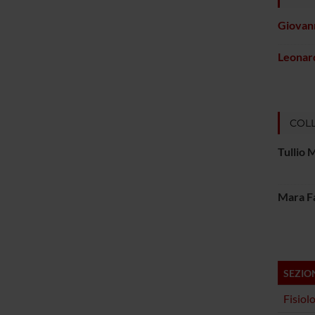
Giovann
Leonar
COLL
Tullio 
Mara F
SEZIO
Fisiol