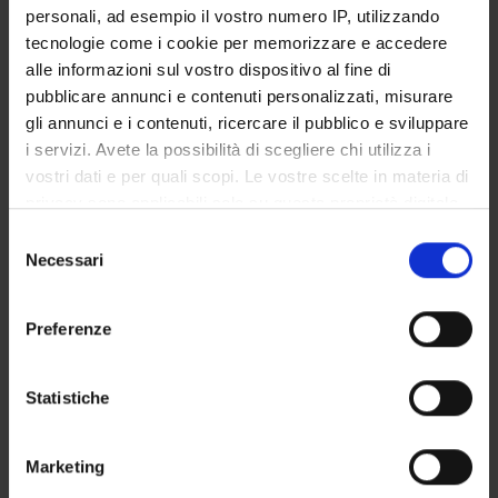
Monte Andrea
personali, ad esempio il vostro numero IP, utilizzando
Temporary Assistant Professor
tecnologie come i cookie per memorizzare e accedere
Moretti Francesca
alle informazioni sul vostro dispositivo al fine di
Associate Professor
pubblicare annunci e contenuti personalizzati, misurare
gli annunci e i contenuti, ricercare il pubblico e sviluppare
Nardello Francesca
i servizi. Avete la possibilità di scegliere chi utilizza i
Technical-administrative staff
vostri dati e per quali scopi. Le vostre scelte in materia di
Nardon Mauro
privacy sono applicabili solo su questa proprietà digitale
Scholarship holder
in cui avete effettuato le vostre scelte. È possibile
Selezione
Pedrinolla Anna
modificare o revocare il proprio consenso in qualsiasi
Necessari
del
Professor from another university
momento dalla Dichiarazione sui cookie o facendo clic
consenso
sull'icona di attivazione della privacy.
Pellegrini Barbara
Preferenze
Associate Professor
Con il tuo consenso, vorremmo anche:
Pogliaghi Silvia
raccogliere informazioni sulla tua posizione
Statistiche
Research Assistants
geografica, con un'approssimazione di qualche
Schena Federico
metro,
Full Professor
Marketing
Identificare il tuo dispositivo, scansionandolo