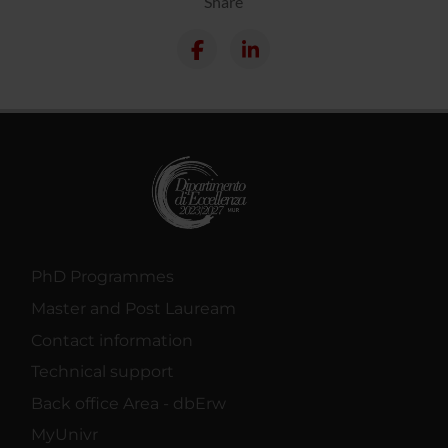
Share
PhD Programmes
Master and Post Lauream
Contact information
Technical support
Back office Area - dbErw
MyUnivr