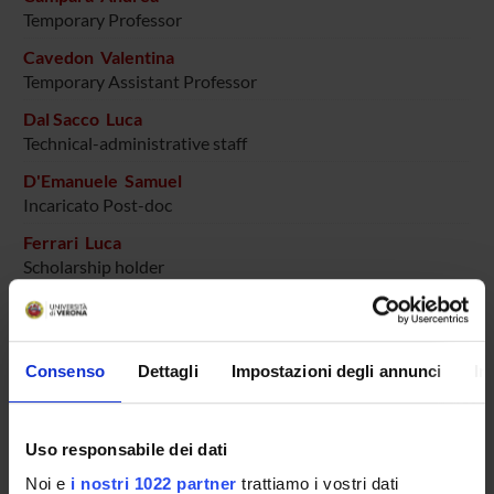
Temporary Professor
Cavedon Valentina
Temporary Assistant Professor
Dal Sacco Luca
Technical-administrative staff
D'Emanuele Samuel
Incaricato Post-doc
Ferrari Luca
Scholarship holder
Fiorio Mirta
Full Professor
Ghiotto Laura
Consenso
Dettagli
Impostazioni degli annunci
In
PhD student
Milanese Chiara
Uso responsabile dei dati
Associate Professor
Noi e
i nostri 1022 partner
trattiamo i vostri dati