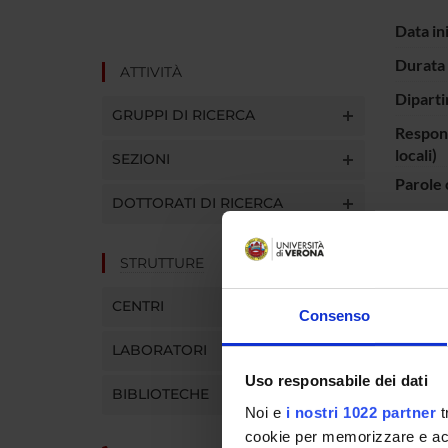
Data in
Durata 
ATTIVITÀ
Diparti
GRUPPI DI RICERCA
Respons
locali)
SEZIONI
Parole 
DOTTORATI DI RICERCA
STRUTTURE
Viene s
CENTRI
una doc
Consenso
pattern 
LABORATORI
le info
tumore 
Uso responsabile dei dati
BIBLIOTECHE
Noi e
i nostri 1022 partner
t
cookie per memorizzare e acce
PART