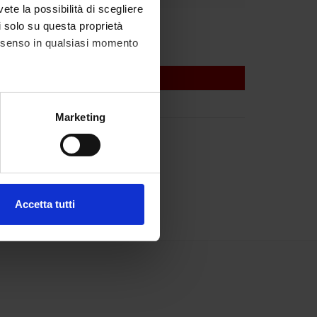
vete la possibilità di scegliere
li solo su questa proprietà
consenso in qualsiasi momento
alche metro,
Marketing
e specifiche (impronte
ezione dettagli
. Puoi
Accetta tutti
l media e per analizzare il
ostri partner che si occupano
azioni che hai fornito loro o