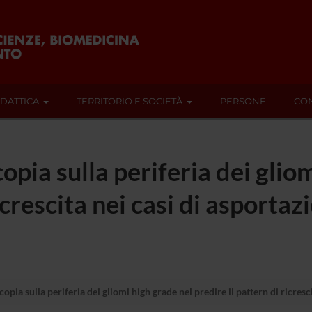
IDATTICA
TERRITORIO E SOCIETÀ
PERSONE
CON
opia sulla periferia dei glio
ricrescita nei casi di asporta
opia sulla periferia dei gliomi high grade nel predire il pattern di ricre