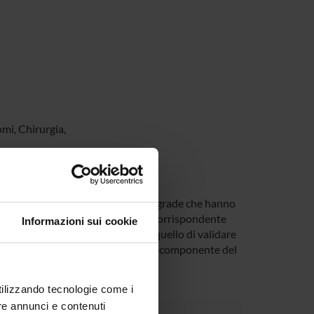
mi, Chirurgia,
Tesla) la periferia di gliomi high grade che hanno
di tumore che prende m.d.c. e il corrispondente
Informazioni sui cookie
tumore. Obiettivo dello studio è quello di validare
sportazione radicale non solo della componente del
utilizzando tecnologie come i
re annunci e contenuti