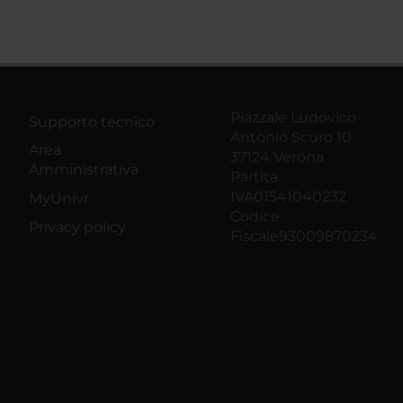
Piazzale Ludovico
Supporto tecnico
Antonio Scuro 10
Area
37124 Verona
Amministrativa
Partita
IVA01541040232
MyUnivr
Codice
Privacy policy
Fiscale93009870234