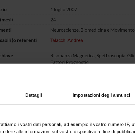
izio
1 luglio 2007
(mesi)
24
menti
Neuroscienze, Biomedicina e Movimento
abili (o referenti
Talacchi Andrea
chiave
Risonanza Magnetica, Spettroscopia, Glio
Fattori Prognostici
tudiata con Spettroscopia in Risonanza Magnetica ad alto campo (3 
umentazione postoperatoria di asportazione completa della parte 
Dettagli
Impostazioni degli annunci
viene correlato con la sede del campo operatorio da cui ricresce il 
rmazioni pre-operatorie più sofisticate per poter raggiungere un’a
che assume m.d.c. ma anche delle aree limitrofe.
rattiamo i vostri dati personali, ad esempio il vostro numero IP, 
dere alle informazioni sul vostro dispositivo al fine di pubblica
ECIPANTI AL PROGETTO