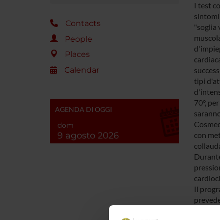
I test 
sintomi;
Contacts
"soglia 
muscolar
People
d'impie
Places
cardiaca
Calendar
successi
tipi d'a
d'intens
70°, per
AGENDA DI OGGI
saranno
Cosmed)
dom
9 agosto 2026
con met
collauda
Durante 
pression
cardioci
Il prog
prevede
defatica