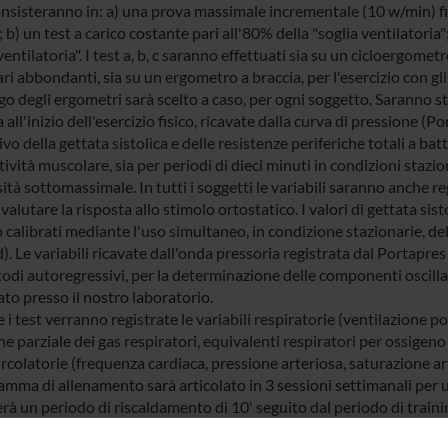
consisteranno in: a) una prova massimale incrementale (10 w/min) f
 b) un test a carico costante pari all'80% della "soglia ventilatoria"
ventilatoria". I test a, b, c saranno effettuati sia su un cicloergometr
i abbondanti, sia su un ergometro a braccia, per l'esercizio con gli
go degli ergometri sarà scelto a caso, per ogni soggetto. Saranno s
 all'inizio dell'esercizio fisico, ricavate dalla curva di pressione 
vo della gettata sistolica e delle resistenze periferiche totali a batti
ttività muscolare, sia per periodi di dieci minuti in condizioni stazio
ità sottomassimale. In tutti i soggetti le variabili saranno anche r
 valutare la risposta allo stimolo ortostatico. I valori di gettata sis
 calibrati mediante l'uso simultaneo, in condizione stazionarie, d
. Le variabili ricavate dall'onda pressoria registrata dal Portapre
odi autoregressivi, per la determinazione delle componenti oscill
to presso il nostro laboratorio.
i test verranno registrate le variabili respiratorie (ventilazione 
e parziale dei gas respiratori, equivalenti respiratori per ossigeno
rcolatorie (frequenza cardiaca, pressione arteriosa, saturazione ar
ramma di allenamento sarà articolato in 3 sessioni settimanali per
rà un periodo di riscaldamento di 10' seguito dal periodo di traini
mento per ulteriori 10'. I periodi di riscaldamento e defaticamento 