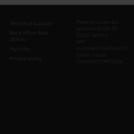
Piazzale Ludovico
Technical support
Antonio Scuro 10
Back office Area -
37124 Verona
dbErw
VAT
number01541040232
MyUnivr
Italian Fiscal
Privacy policy
Code93009870234