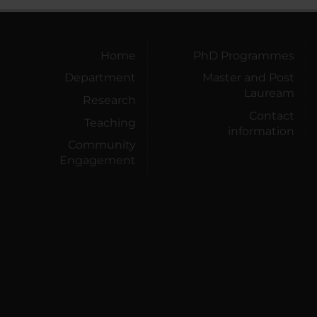
Home
PhD Programmes
Department
Master and Post
Lauream
Research
Contact
Teaching
information
Community
Engagement