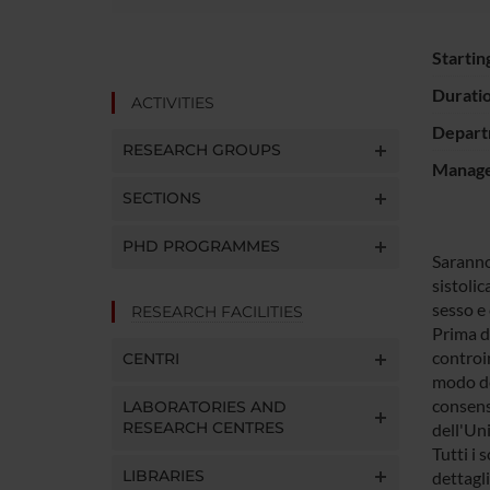
Startin
Durati
ACTIVITIES
Depart
RESEARCH GROUPS
Manager
SECTIONS
PHD PROGRAMMES
Saranno
sistolic
sesso e
RESEARCH FACILITIES
Prima de
controin
CENTRI
modo det
consens
LABORATORIES AND
RESEARCH CENTRES
dell'Uni
Tutti i 
LIBRARIES
dettagli