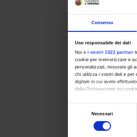
training
- allen
- allen
- allen
Consenso
L'intens
lavoro c
intensi
Uso responsabile dei dati
valore d
Noi e
i nostri 1022 partner
t
sarà uti
cookie per memorizzare e acce
delle 12
personalizzati, misurare gli an
ottenut
chi utilizza i vostri dati e pe
potenza
Tutti i
digitale in cui avete effettua
programm
dalla Dichiarazione sui cookie
frequenz
l'effett
Con il tuo consenso, vorrem
Selezione
raccogliere informazi
Necessari
del
Identificare il tuo di
consenso
SPO
digitali).
Approfondisci come vengono el