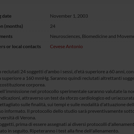
g date
November 1, 2003
on (months)
24
ments
Neurosciences, Biomedicine and Moveme
s or local contacts
Cevese Antonio
 reclutati 24 soggetti d'ambo i sessi, d'età superiore a 60 anni, c
a superiore a 160 mmHg. Saranno quindi reclutati altrettanti soggetti
 costituzione corporea.
ll'immissione nel protocollo sperimentale saranno valutate la norma
dicazioni, attraverso un test da sforzo cardiologico ed un'accurata
tagliato sulle finalità, sui tempi e sulle modalità d'attuazione dell
o informato. Il protocollo dello studio sarà preventivamente sott
versità di Verona.
soggetti, prima di essere assegnati ai diversi protocolli d'allename
ato in seguito. Ripeteranno i test alla fine dell'allenamento.