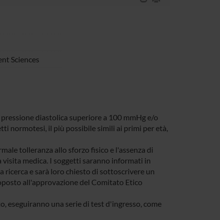
nt Sciences
on pressione diastolica superiore a 100 mmHg e/o
 normotesi, il più possibile simili ai primi per età,
le tolleranza allo sforzo fisico e l'assenza di
 visita medica. I soggetti saranno informati in
a ricerca e sarà loro chiesto di sottoscrivere un
oposto all'approvazione del Comitato Etico
nto, eseguiranno una serie di test d'ingresso, come