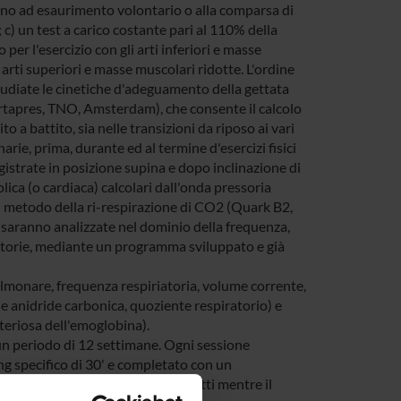
ino ad esaurimento volontario o alla comparsa di
; c) un test a carico costante pari al 110% della
o per l'esercizio con gli arti inferiori e masse
 arti superiori e masse muscolari ridotte. L'ordine
tudiate le cinetiche d'adeguamento della gettata
(Portapres, TNO, Amsterdam), che consente il calcolo
to a battito, sia nelle transizioni da riposo ai vari
narie, prima, durante ed al termine d'esercizi fisici
egistrate in posizione supina e dopo inclinazione di
tolica (o cardiaca) calcolari dall'onda pressoria
el metodo della ri-respirazione di CO2 (Quark B2,
s saranno analizzate nel dominio della frequenza,
atorie, mediante un programma sviluppato e già
polmonare, frequenza respiriatoria, volume corrente,
 e anidride carbonica, quoziente respiratorio) e
teriosa dell'emoglobina).
 un periodo di 12 settimane. Ogni sessione
ng specifico di 30' e completato con un
saranno identici per tutti i soggetti mentre il