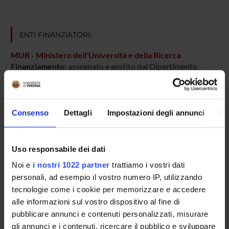
ENTI FINANZIATORI:
MUR - Ministero dell'Università e della Ricerca
Finanziamento:
assegnato e gestito dal Dipartimento
PARTECIPANTI AL PROGETTO
Consenso
Dettagli
Impostazioni degli annunci
In
Marina Bentivoglio
Uso responsabile dei dati
Noi e
i nostri 1022 partner
trattiamo i vostri dati
AREE DI RICERCA COINVOLTE DAL PROGETTO
personali, ad esempio il vostro numero IP, utilizzando
tecnologie come i cookie per memorizzare e accedere
Anatomy & Morphology
alle informazioni sul vostro dispositivo al fine di
pubblicare annunci e contenuti personalizzati, misurare
gli annunci e i contenuti, ricercare il pubblico e sviluppare