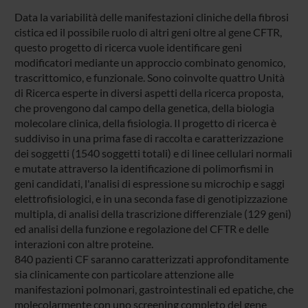
Data la variabilità delle manifestazioni cliniche della fibrosi
cistica ed il possibile ruolo di altri geni oltre al gene CFTR,
questo progetto di ricerca vuole identificare geni
modificatori mediante un approccio combinato genomico,
trascrittomico, e funzionale. Sono coinvolte quattro Unità
di Ricerca esperte in diversi aspetti della ricerca proposta,
che provengono dal campo della genetica, della biologia
molecolare clinica, della fisiologia. Il progetto di ricerca è
suddiviso in una prima fase di raccolta e caratterizzazione
dei soggetti (1540 soggetti totali) e di linee cellulari normali
e mutate attraverso la identificazione di polimorfismi in
geni candidati, l'analisi di espressione su microchip e saggi
elettrofisiologici, e in una seconda fase di genotipizzazione
multipla, di analisi della trascrizione differenziale (129 geni)
ed analisi della funzione e regolazione del CFTR e delle
interazioni con altre proteine.
840 pazienti CF saranno caratterizzati approfonditamente
sia clinicamente con particolare attenzione alle
manifestazioni polmonari, gastrointestinali ed epatiche, che
molecolarmente con uno screening completo del gene