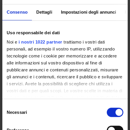
ENTI FINANZIATORI:
Consenso
Dettagli
Impostazioni degli annunci
In
Ministero dell'Istruzione dell'Università e della Ricerca
Finanziamento:
assegnato e gestito dal Dipartimento
Uso responsabile dei dati
Programma:
COFIN - Progetti di Ricerca di Interesse
Nazionale
Noi e
i nostri 1022 partner
trattiamo i vostri dati
personali, ad esempio il vostro numero IP, utilizzando
tecnologie come i cookie per memorizzare e accedere
alle informazioni sul vostro dispositivo al fine di
PARTECIPANTI AL PROGETTO
pubblicare annunci e contenuti personalizzati, misurare
Francesca Belpinati
gli annunci e i contenuti, ricercare il pubblico e sviluppare
Tecnico-Amministrativo
i servizi. Avete la possibilità di scegliere chi utilizza i
vostri dati e per quali scopi. Le vostre scelte in materia di
Cristina Bombieri
privacy sono applicabili solo su questa proprietà digitale
Professore associato
in cui avete effettuato le vostre scelte. È possibile
Selezione
Roberta Galavotti
modificare o revocare il proprio consenso in qualsiasi
Necessari
del
Tecnico-Amministrativo
momento dalla Dichiarazione sui cookie o facendo clic
consenso
sull'icona di attivazione della privacy.
Giovanni Malerba