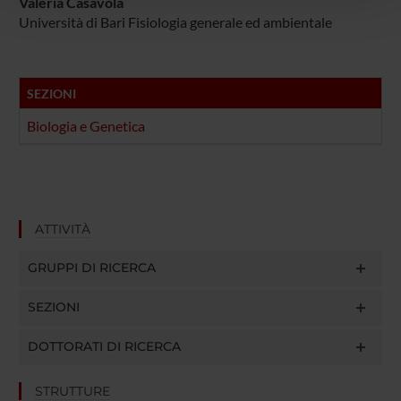
Valeria Casavola
Università di Bari Fisiologia generale ed ambientale
con altre informazioni che hai fornito loro o che hanno
raccolto dal tuo utilizzo dei loro servizi.
SEZIONI
Biologia e Genetica
ATTIVITÀ
GRUPPI DI RICERCA
SEZIONI
DOTTORATI DI RICERCA
STRUTTURE