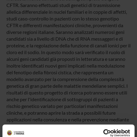
CFTR. Saranno effettuati studi genetici di trasmissione
allelica differenziale in nuclei familiari e in coppie di affetti,
studi caso-controllo in pazienti con lo stesso genotipo
CFTR e differenti manifestazioni cliniche, provenienti da
diverse regioni italiane. Saranno analizzati numerosi geni
candidati sia a livello di DNA che di RNA messaggeri e di
proteine, e la regolazione della funzione di canali ionici per il
cloro ed il sodio. In questo modo sarà verificato il ruolo di
alcuni geni candidati già proposti in letteratura e saranno
inoltre identificati nuovi geni implicati nella modulazione
del fenotipo della fibrosi cistica, che rappresenta un
modello avanzato per la comprensione della complessità
genetica di gran parte delle malattie mendeliane semplici. I
risultati di questo progetto di ricerca potranno essere utili
anche per l'identificazione di sottogruppi di pazienti a
rischio genetico variato per particolari manifestazioni
cliniche, e potranno aprire la strada a possibili future
applicazioni nella consulenza e nella prevenzione mediante
una prognosi più accurata ed una terapia più specifica.