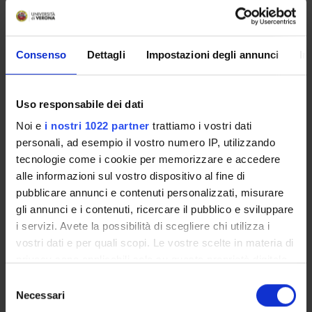
viene sezionato al criostato e colorato per visualizzare il
glicogeno. Le fibre prive di glicogeno sono quelle che sono
state stimolate, cioe’tutte le fibre di una unita’ motoria.
Consenso
Dettagli
Impostazioni degli annunci
In
Questi esperimenti sono tecnicamente difficili,
specialmente nel neonato dove le terminazioni motorie
sono immature, cosicche’ i risultati rimangono discutibili.
Scopo del progetto e’ quello di studiare i meccanismi
Uso responsabile dei dati
fisiologici che sono alla base della formazione delle unita’
Noi e
i nostri 1022 partner
trattiamo i vostri dati
motorie usando topi transgenici con assoni e fibre
personali, ad esempio il vostro numero IP, utilizzando
muscolari fluorescenti.
tecnologie come i cookie per memorizzare e accedere
alle informazioni sul vostro dispositivo al fine di
pubblicare annunci e contenuti personalizzati, misurare
ENTI FINANZIATORI:
gli annunci e i contenuti, ricercare il pubblico e sviluppare
Finanziamento:
assegnato e gestito dal Dipartimento
i servizi. Avete la possibilità di scegliere chi utilizza i
vostri dati e per quali scopi. Le vostre scelte in materia di
privacy sono applicabili solo su questa proprietà digitale
in cui avete effettuato le vostre scelte. È possibile
Selezione
PARTECIPANTI AL PROGETTO
modificare o revocare il proprio consenso in qualsiasi
Necessari
del
momento dalla Dichiarazione sui cookie o facendo clic
Carlo Bidoia