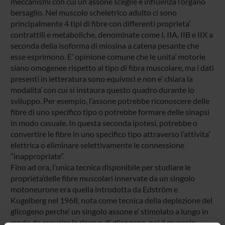
meccanismi con cui un assone sceglie e influenza l’organo
bersaglio. Nel muscolo scheletrico adulto ci sono
principalmente 4 tipi di fibre con differenti proprieta’
contrattili e metaboliche, denominate come I, IIA, IIB e IIX a
seconda della isoforma di miosina a catena pesante che
esse esprimono. E’ opinione comune che le unita’ motorie
siano omogenee rispetto al tipo di fibra muscolare, ma i dati
presenti in letteratura sono equivoci e non e’ chiara la
modalita’ con cui si instaura questo quadro durante lo
sviluppo. Per esempio, l’assone potrebbe riconoscere delle
fibre di uno specifico tipo o potrebbe formare delle sinapsi
in modo casuale. In questa seconda ipotesi, potrebbe o
convertire le fibre in uno specifico tipo attraverso l’attivita’
elettrica o eliminare selettivamente le connessione
“inappropriate”.
Fino ad ora, l’unica tecnica disponibile per studiare le
proprieta’delle fibre muscolari innervate da un singolo
motoneurone era quella introdotta da Edström e
Kugelberg nel 1968, nota come tecnica della deplezione del
glicogeno perche’ un singolo assone e’ stimolato a lungo in
modo da esaurire le riserve di glicogeno, poi il muscolo