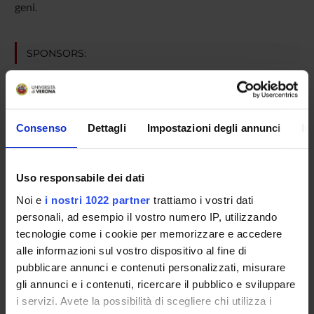
geni.
SPONSORS:
Fondazione Cariverona
Funds:
assigned and managed by the department
Regione Veneto
Consenso
Dettagli
Impostazioni degli annunci
In
Funds:
assigned and managed by the department
Syllabus:
ENTI.RIC - Finanziamento da enti vari per la
ricerca
Uso responsabile dei dati
Noi e
i nostri 1022 partner
trattiamo i vostri dati
personali, ad esempio il vostro numero IP, utilizzando
PROJECT PARTICIPANTS
tecnologie come i cookie per memorizzare e accedere
alle informazioni sul vostro dispositivo al fine di
Gianluca Casali
pubblicare annunci e contenuti personalizzati, misurare
Giuseppe Faggian
gli annunci e i contenuti, ricercare il pubblico e sviluppare
Research Assistants
i servizi. Avete la possibilità di scegliere chi utilizza i