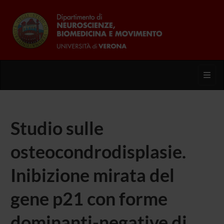
Toggl
Studio sulle
osteocondrodisplasie.
Inibizione mirata del
gene p21 con forme
dominanti-negative di