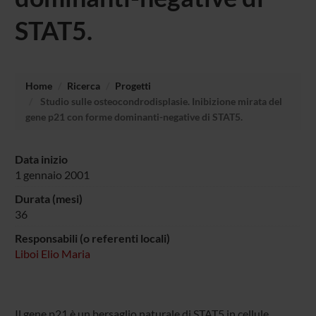
STAT5.
Home
Ricerca
Progetti
Studio sulle osteocondrodisplasie. Inibizione mirata del
gene p21 con forme dominanti-negative di STAT5.
Data inizio
1 gennaio 2001
Durata (mesi)
36
Responsabili (o referenti locali)
Liboi Elio Maria
Il gene p21 è un bersaglio naturale di STAT5 in cellule