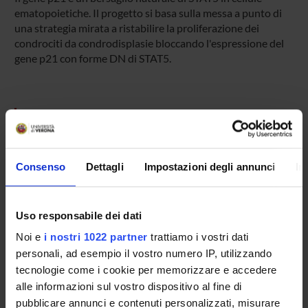
ematopoietiche. Il progetto si basa sulla messa a punto di
una strategia mirata a ristabilire la proliferazione dei
condrociti da condrodisplasie bloccando l'espressione del
gene p21 con forme DN di STAT5.
ENTI FINANZIATORI:
COMITATO TELETHON FONDAZIONE ONLUS -
FONDAZIONE TELETHON
Consenso
Dettagli
Impostazioni degli annunci
In
Finanziamento:
assegnato e gestito dal Dipartimento
Uso responsabile dei dati
PARTECIPANTI AL PROGETTO
Noi e
i nostri 1022 partner
trattiamo i vostri dati
personali, ad esempio il vostro numero IP, utilizzando
Elio Maria Liboi
tecnologie come i cookie per memorizzare e accedere
alle informazioni sul vostro dispositivo al fine di
Patricia Lievens
pubblicare annunci e contenuti personalizzati, misurare
Professore associato