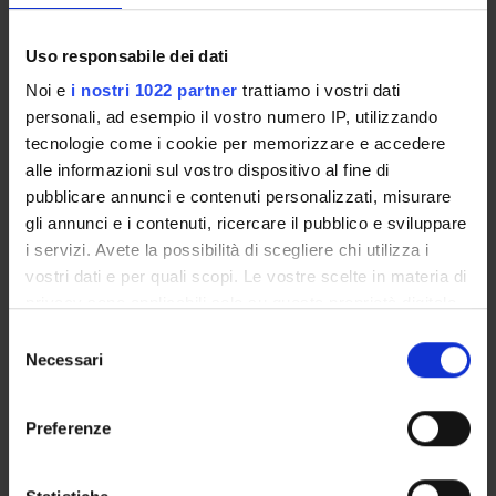
Enrolment Policy
Uso responsabile dei dati
Courses
Academic Calendar
Noi e
i nostri 1022 partner
trattiamo i vostri dati
Degree Programme
personali, ad esempio il vostro numero IP, utilizzando
Lesson timetable
tecnologie come i cookie per memorizzare e accedere
alle informazioni sul vostro dispositivo al fine di
Exam calendar
pubblicare annunci e contenuti personalizzati, misurare
Notices
gli annunci e i contenuti, ricercare il pubblico e sviluppare
Thesis and internship proposals
i servizi. Avete la possibilità di scegliere chi utilizza i
Governing bodies
vostri dati e per quali scopi. Le vostre scelte in materia di
Faculty staff
privacy sono applicabili solo su questa proprietà digitale
in cui avete effettuato le vostre scelte. È possibile
Selezione
modificare o revocare il proprio consenso in qualsiasi
STUDYING
Necessari
del
momento dalla Dichiarazione sui cookie o facendo clic
consenso
COURSES
sull'icona di attivazione della privacy.
Preferenze
PHD PROGRAMMES AND POSTGRADUATE
Con il tuo consenso, vorremmo anche:
TRAINING
raccogliere informazioni sulla tua posizione