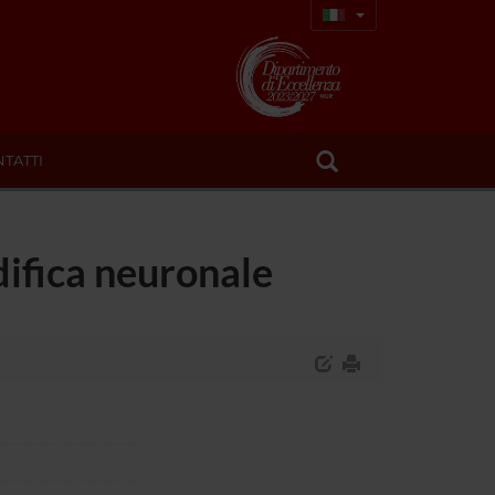
TATTI
difica neuronale