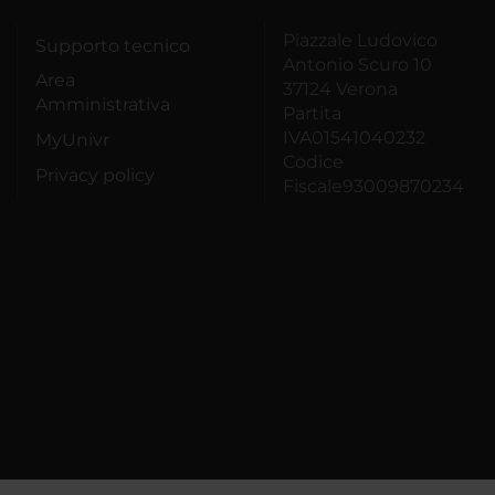
Piazzale Ludovico
Supporto tecnico
Antonio Scuro 10
Area
37124 Verona
Amministrativa
Partita
IVA01541040232
MyUnivr
Codice
Privacy policy
Fiscale93009870234