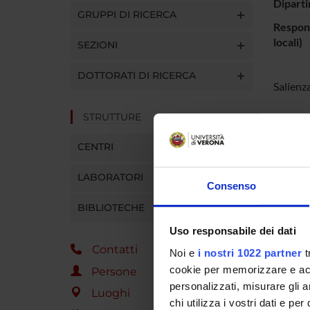
Diparti
GRUPPI DI RICERCA
Respons
locali)
SEZIONI
DOTTORATI DI RICERCA
Salienza
STRUTTURE
PART
CENTRI
Leonar
LABORATORI
Consenso
BIBLIOTECHE
SEZIO
Uso responsabile dei dati
Fisiol
Contatti
Noi e
i nostri 1022 partner
t
cookie per memorizzare e acce
Persone
personalizzati, misurare gli an
Luoghi
chi utilizza i vostri dati e pe