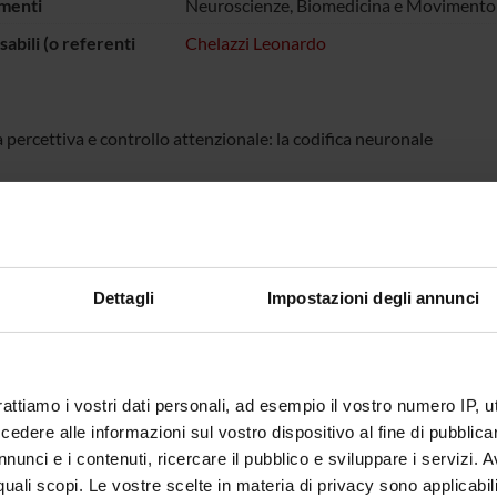
menti
Neuroscienze, Biomedicina e Movimento
abili (o referenti
Chelazzi Leonardo
 percettiva e controllo attenzionale: la codifica neuronale
ECIPANTI AL PROGETTO
do Chelazzi
Professore ordinario
Dettagli
Impostazioni degli annunci
NI
ogia e Psicologia
rattiamo i vostri dati personali, ad esempio il vostro numero IP, 
dere alle informazioni sul vostro dispositivo al fine di pubblica
nunci e i contenuti, ricercare il pubblico e sviluppare i servizi. A
r quali scopi. Le vostre scelte in materia di privacy sono applicabi