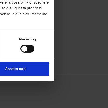
vete la possibilità di scegliere
li solo su questa proprietà
consenso in qualsiasi momento
alche metro,
Marketing
e specifiche (impronte
ezione dettagli
. Puoi
Accetta tutti
l media e per analizzare il
ostri partner che si occupano
azioni che hai fornito loro o