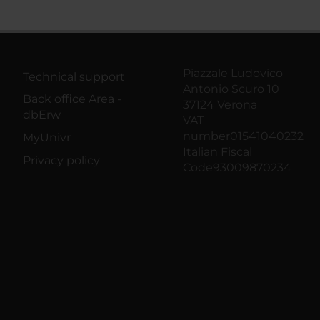
Piazzale Ludovico
Technical support
Antonio Scuro 10
Back office Area -
37124 Verona
dbErw
VAT
number01541040232
MyUnivr
Italian Fiscal
Privacy policy
Code93009870234