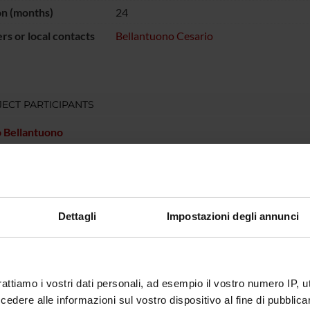
on (months)
24
s or local contacts
Bellantuono Cesario
ECT PARTICIPANTS
 Bellantuono
RCH AREAS INVOLVED IN THE PROJECT
atry
Dettagli
Impostazioni degli annunci
ONS
rattiamo i vostri dati personali, ad esempio il vostro numero IP, 
n of Psychiatry and Clinical Psychology
dere alle informazioni sul vostro dispositivo al fine di pubblica