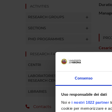
Durati
ACTIVITIES
Manager
RESEARCH GROUPS
SECTIONS
PROJ
PHD PROGRAMMES
Cesario
RESEARCH FACILITIES
CENTRI
RESEA
Psychi
LABORATORIES AND
Consenso
RESEARCH CENTRES
LIBRARIES
Uso responsabile dei dati
SECTI
Noi e
i nostri 1022 partner
t
Sectio
Contacts
cookie per memorizzare e acce