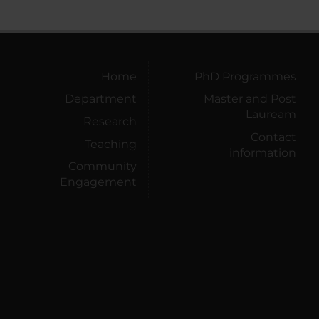
Home
PhD Programmes
Department
Master and Post
Lauream
Research
Contact
Teaching
information
Community
Engagement