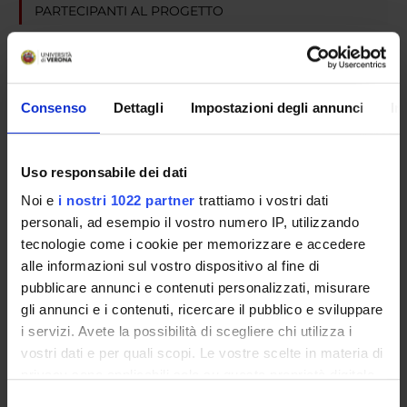
PARTECIPANTI AL PROGETTO
Cesario Bellantuono
Consenso
Dettagli
Impostazioni degli annunci
In
AREE DI RICERCA COINVOLTE DAL PROGETTO
Psychiatry
Uso responsabile dei dati
Noi e
i nostri 1022 partner
trattiamo i vostri dati
personali, ad esempio il vostro numero IP, utilizzando
SEZIONI
tecnologie come i cookie per memorizzare e accedere
Psichiatria
alle informazioni sul vostro dispositivo al fine di
pubblicare annunci e contenuti personalizzati, misurare
gli annunci e i contenuti, ricercare il pubblico e sviluppare
i servizi. Avete la possibilità di scegliere chi utilizza i
vostri dati e per quali scopi. Le vostre scelte in materia di
ATTIVITÀ
privacy sono applicabili solo su questa proprietà digitale
in cui avete effettuato le vostre scelte. È possibile
Selezione