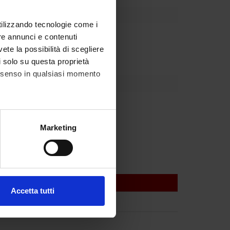
utilizzando tecnologie come i
re annunci e contenuti
vete la possibilità di scegliere
li solo su questa proprietà
consenso in qualsiasi momento
alche metro,
Marketing
e specifiche (impronte
ezione dettagli
. Puoi
Accetta tutti
l media e per analizzare il
ostri partner che si occupano
azioni che hai fornito loro o