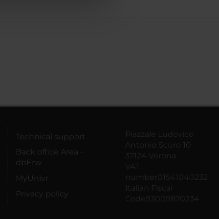
Piazzale Ludovico
Technical support
Antonio Scuro 10
Back office Area -
37124 Verona
dbErw
VAT
number01541040232
MyUnivr
Italian Fiscal
Privacy policy
Code93009870234