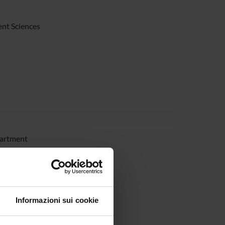
nt Sciences
partment
partment
partment
Informazioni sui cookie