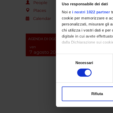
People
Uso responsabile dei dati
PROJ
Places
Noi e
i nostri 1022 partner
t
Michele
cookie per memorizzare e acce
Calendar
personalizzati, misurare gli an
chi utilizza i vostri dati e pe
digitale in cui avete effettua
AGENDA DI OGGI
COLL
dalla Dichiarazione sui cookie
ven
Alfredo
7 agosto 2026
Con il tuo consenso, vorrem
Selezione
raccogliere informazi
Necessari
del
Identificare il tuo di
consenso
digitali).
Approfondisci come vengono el
modificare o ritirare il tuo 
SECTI
Rifiuta
Utilizziamo i cookie per perso
Neurol
nostro traffico. Condividiamo 
di analisi dei dati web, pubbl