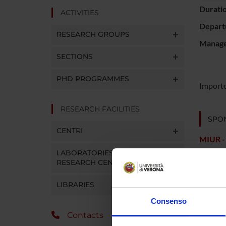
Durati
ACTIVITIES
Depart
RESEARCH GROUPS
Manager
SECTIONS
PHD PROGRAMMES
Importo
RESEARCH FACILITIES
SPO
CENTRI
MIUR -
LABORATORIES AND
RESEARCH CENTRES
LIBRARIES
Consenso
Contacts