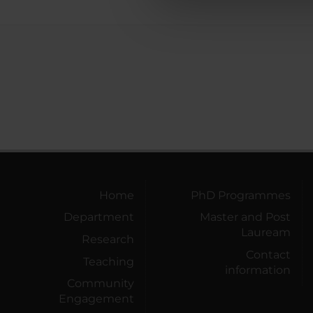
che hanno raccolto dal tuo uti
Home
PhD Programmes
Department
Master and Post
Lauream
Research
Contact
Teaching
information
Community
Engagement