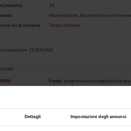
on (months)
24
ments
Neurosciences, Biomedicine and Moveme
s or local contacts
Tinazzi Michele
 complessivo: 11.000,00 €
NSORS:
 PRIN
Funds:
assigned and managed by the de
Syllabus:
PRIN
Funds:
assigned and managed by the de
Funds:
assigned and managed by the de
Dettagli
Impostazioni degli annunci