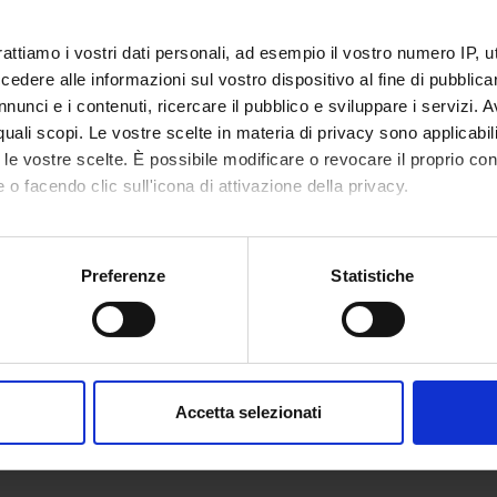
ECT PARTICIPANTS
rattiamo i vostri dati personali, ad esempio il vostro numero IP, 
 Tinazzi
Full Professor
dere alle informazioni sul vostro dispositivo al fine di pubblica
nunci e i contenuti, ricercare il pubblico e sviluppare i servizi. A
r quali scopi. Le vostre scelte in materia di privacy sono applicabi
to le vostre scelte. È possibile modificare o revocare il proprio 
ABORATORI ESTERNI
 o facendo clic sull'icona di attivazione della privacy.
 Berardelli
Università degli Studi di
mo anche:
Roma: “La Sapienza”
oni sulla tua posizione geografica, con un'approssimazione di qu
Dipartimento di Scienze
Preferenze
Statistiche
spositivo, scansionandolo attivamente alla ricerca di caratteristich
Neurologiche
aborati i tuoi dati personali e imposta le tue preferenze nella
s
consenso in qualsiasi momento dalla Dichiarazione sui cookie.
ONS
Accetta selezionati
nalizzare contenuti ed annunci, per fornire funzionalità dei socia
ogy Section
inoltre informazioni sul modo in cui utilizzi il nostro sito con i n
icità e social media, i quali potrebbero combinarle con altre inform