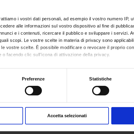
ECT PARTICIPANTS
rattiamo i vostri dati personali, ad esempio il vostro numero IP, 
dere alle informazioni sul vostro dispositivo al fine di pubblica
 Farinazzo
Salvato
nunci e i contenuti, ricercare il pubblico e sviluppare i servizi. A
r quali scopi. Le vostre scelte in materia di privacy sono applicabi
 Fiorini
Gianluig
to le vostre scelte. È possibile modificare o revocare il proprio 
 o facendo clic sull'icona di attivazione della privacy.
mo anche:
ABORATORI ESTERNI
oni sulla tua posizione geografica, con un'approssimazione di qu
Preferenze
Statistiche
Ferrari
Azienda Ospedaliera
spositivo, scansionandolo attivamente alla ricerca di caratteristich
Verona Dirigente medico
aborati i tuoi dati personali e imposta le tue preferenze nella
s
consenso in qualsiasi momento dalla Dichiarazione sui cookie.
Accetta selezionati
ONS
nalizzare contenuti ed annunci, per fornire funzionalità dei socia
ogy Section
inoltre informazioni sul modo in cui utilizzi il nostro sito con i n