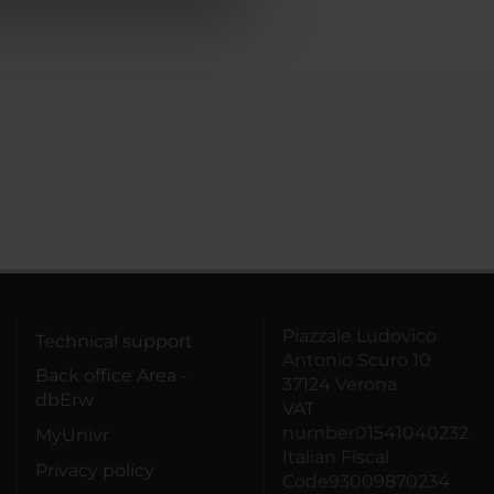
azioni che hai fornito loro o
Piazzale Ludovico
Technical support
Antonio Scuro 10
Back office Area -
37124 Verona
dbErw
VAT
number01541040232
MyUnivr
Italian Fiscal
Privacy policy
Code93009870234