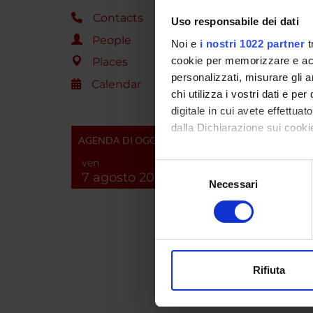
Contacts
Uso responsabile dei dati
People
PROJ
Noi e
i nostri 1022 partner
t
cookie per memorizzare e acce
Places
Alessia
personalizzati, misurare gli an
Calendar
chi utilizza i vostri dati e pe
Michele
digitale in cui avete effettua
dalla Dichiarazione sui cookie
AGENDA DI OGGI
Con il tuo consenso, vorrem
ven
COLL
Selezione
7 agosto 2026
raccogliere informazi
Necessari
del
Sergio 
Identificare il tuo di
consenso
digitali).
Approfondisci come vengono el
modificare o ritirare il tuo 
Rifiuta
SECTI
Utilizziamo i cookie per perso
Neurol
nostro traffico. Condividiamo 