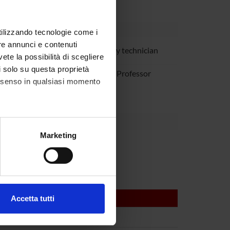
utilizzando tecnologie come i
re annunci e contenuti
re Monaco
Laboratory technician
vete la possibilità di scegliere
li solo su questa proprietà
i Zanusso
Associate Professor
consenso in qualsiasi momento
alche metro,
Marketing
e specifiche (impronte
ezione dettagli
. Puoi
Accetta tutti
l media e per analizzare il
ostri partner che si occupano