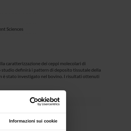
nt Sciences
 alla caratterizzazione dei ceppi molecolari di
studio definirà i pattern di deposito tissutale della
 è stato investigato nel bovino. I risultati ottenuti
partment
Informazioni sui cookie