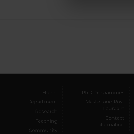
di analisi dei dati web, pubbl
che hanno raccolto dal tuo uti
Home
PhD Programmes
Department
Master and Post
Lauream
Research
Contact
Teaching
information
Community