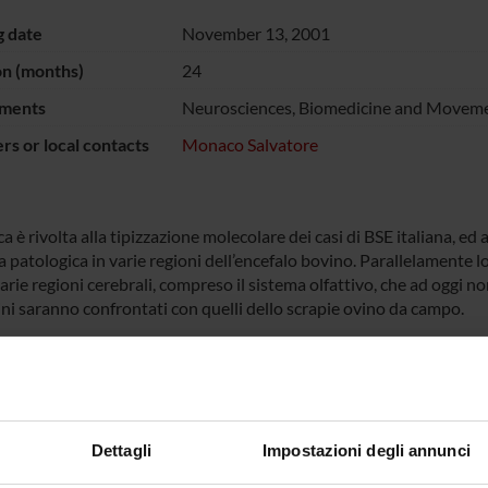
g date
November 13, 2001
on (months)
24
ments
Neurosciences, Biomedicine and Moveme
s or local contacts
Monaco Salvatore
ca è rivolta alla tipizzazione molecolare dei casi di BSE italiana, ed
 patologica in varie regioni dell’encefalo bovino. Parallelamente lo 
arie regioni cerebrali, compreso il sistema olfattivo, che ad oggi non
ini saranno confrontati con quelli dello scrapie ovino da campo.
NSORS:
o Zooprofilattico
Funds:
assigned and managed by the de
ntale del Piemonte,
Dettagli
Impostazioni degli annunci
e Valle d’Aosta