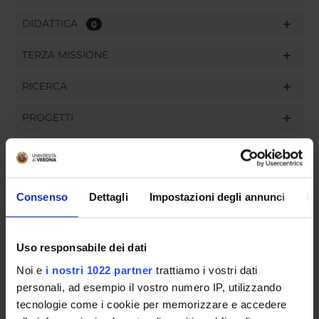
DIDATTICA
0
TERZA MISSIONE
RICERCA
PROGETTI
PUBBLICAZIONI
INCARICHI
Consenso
Dettagli
Impostazioni degli annunci
In
Uso responsabile dei dati
ORGANIZZAZIONE
Noi e
i nostri 1022 partner
trattiamo i vostri dati
personali, ad esempio il vostro numero IP, utilizzando
GOVERNANCE
tecnologie come i cookie per memorizzare e accedere