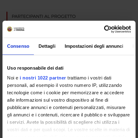
PARTECIPANTI AL PROGETTO
Sarah Tosato
Professore associato
Consenso
Dettagli
Impostazioni degli annunci
In
AREE DI RICERCA COINVOLTE DAL PROGETTO
Uso responsabile dei dati
Psychiatry
Noi e
i nostri 1022 partner
trattiamo i vostri dati
personali, ad esempio il vostro numero IP, utilizzando
tecnologie come i cookie per memorizzare e accedere
SEZIONI
alle informazioni sul vostro dispositivo al fine di
pubblicare annunci e contenuti personalizzati, misurare
Psichiatria
gli annunci e i contenuti, ricercare il pubblico e sviluppare
i servizi. Avete la possibilità di scegliere chi utilizza i
vostri dati e per quali scopi. Le vostre scelte in materia di
privacy sono applicabili solo su questa proprietà digitale