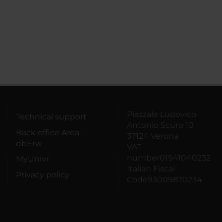
Piazzale Ludovico
Technical support
Antonio Scuro 10
Back office Area -
37124 Verona
dbErw
VAT
number01541040232
MyUnivr
Italian Fiscal
Privacy policy
Code93009870234