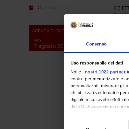
Calendar
OBIETT
Il prog
persone 
controm
AGENDA DI OGGI
signific
mettere
ven
Consenso
7 agosto 2026
collega
dagli sv
collegat
Uso responsabile dei dati
disturb
visuomo
Noi e
i nostri 1022 partner
t
presenti
cookie per memorizzare e acce
tra il 
personalizzati, misurare gli an
controm
chi utilizza i vostri dati e pe
per i co
digitale in cui avete effettua
colloca
dalla Dichiarazione sui cookie
fisiolog
nei sett
Con il tuo consenso, vorrem
Selezione
raccogliere informazi