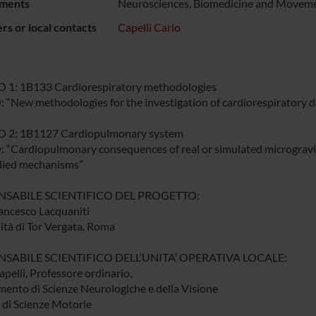
ments
Neurosciences, Biomedicine and Moveme
s or local contacts
Capelli Carlo
 1: 1B133 Cardiorespiratory methodologies
 “New methodologies for the investigation of cardiorespiratory d
 2: 1B1127 Cardiopulmonary system
 “Cardiopulmonary consequences of real or simulated microgravity
lied mechanisms”
SABILE SCIENTIFICO DEL PROGETTO:
rancesco Lacquaniti
ità di Tor Vergata, Roma
SABILE SCIENTIFICO DELL’UNITA’ OPERATIVA LOCALE:
pelli, Professore ordinario,
mento di Scienze Neurologiche e della Visione
 di Scienze Motorie