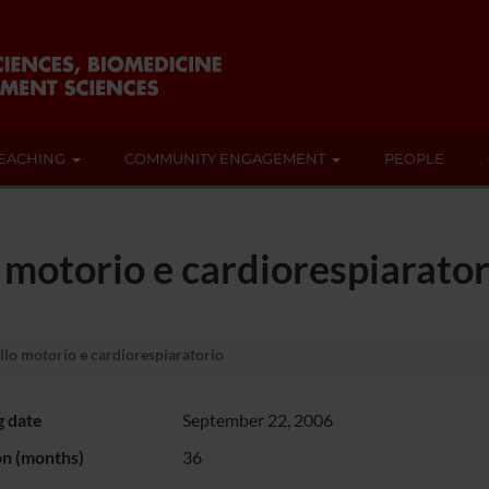
EACHING
COMMUNITY ENGAGEMENT
PEOPLE
o motorio e cardiorespiarator
llo motorio e cardiorespiaratorio
g date
September 22, 2006
on (months)
36