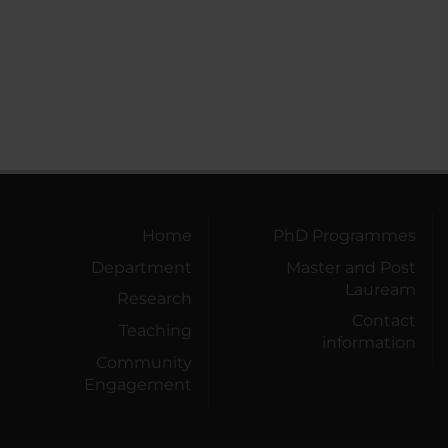
Home
PhD Programmes
Department
Master and Post
Lauream
Research
Contact
Teaching
information
Community
Engagement