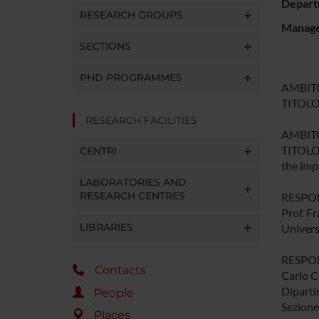
Depart
RESEARCH GROUPS
Manager
SECTIONS
PHD PROGRAMMES
AMBITO
TITOLO:
RESEARCH FACILITIES
AMBITO
TITOLO:
CENTRI
the imp
LABORATORIES AND
RESEARCH CENTRES
RESPON
Prof. F
LIBRARIES
Univers
RESPON
Contacts
Carlo Ca
Diparti
People
Sezione
Places