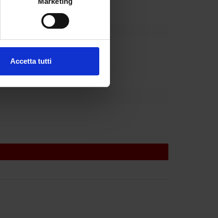
Marketing
e specifiche (impronte
ezione dettagli
. Puoi
partment
Accetta tutti
l media e per analizzare il
ostri partner che si occupano
azioni che hai fornito loro o