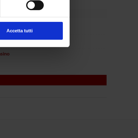
ezione dettagli
. Puoi
Cangiano
Accetta tutti
l media e per analizzare il
 Favero
ostri partner che si occupano
azioni che hai fornito loro o
sino