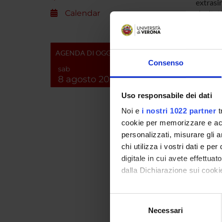
extrasin
Calendar
risultati
Con la p
differe
muscolo 
AGENDA DI OGGI
Consenso
Gli esp
sab
8 agosto 2026
tecniche
stata da
Uso responsabile dei dati
Risposte
Noi e
i nostri 1022 partner
t
non-qua
cookie per memorizzare e acce
quantal
personalizzati, misurare gli an
del cur
chi utilizza i vostri dati e pe
digitale in cui avete effettua
dalla Dichiarazione sui cookie
SPO
Con il tuo consenso, vorrem
Selezione
raccogliere informazi
Necessari
del
Identificare il tuo di