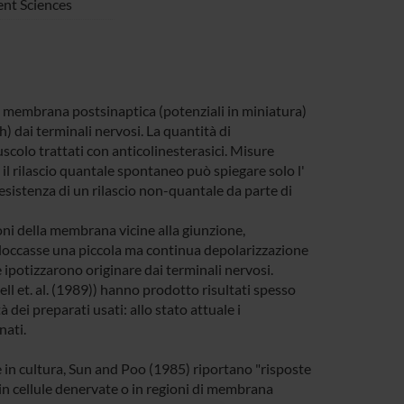
nt Sciences
 membrana postsinaptica (potenziali in miniatura)
h) dai terminali nervosi. La quantità di
scolo trattati con anticolinesterasici. Misure
il rilascio quantale spontaneo può spiegare solo l'
 esistenza di un rilascio non-quantale da parte di
oni della membrana vicine alla giunzione,
bloccasse una piccola ma continua depolarizzazione
ipotizzarono originare dai terminali nervosi.
ll et. al. (1989)) hanno prodotto risultati spesso
dei preparati usati: allo stato attuale i
nati.
 in cultura, Sun and Poo (1985) riportano "risposte
e in cellule denervate o in regioni di membrana