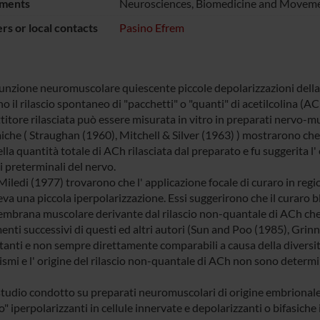
ments
Neurosciences, Biomedicine and Moveme
s or local contacts
Pasino Efrem
iunzione neuromuscolare quiescente piccole depolarizzazioni della
no il rilascio spontaneo di "pacchetti" o "quanti" di acetilcolina (AC
itore rilasciata può essere misurata in vitro in preparati nervo-mu
iche ( Straughan (1960), Mitchell & Silver (1963) ) mostrarono che 
la quantità totale di ACh rilasciata dal preparato e fu suggerita l'
i preterminali del nervo.
iledi (1977) trovarono che l' applicazione focale di curaro in regi
va una piccola iperpolarizzazione. Essi suggerirono che il curaro 
embrana muscolare derivante dal rilascio non-quantale di ACh che 
nti successivi di questi ed altri autori (Sun and Poo (1985), Grinne
anti e non sempre direttamente comparabili a causa della diversità 
smi e l' origine del rilascio non-quantale di ACh non sono determi
studio condotto su preparati neuromuscolari di origine embrionale
o" iperpolarizzanti in cellule innervate e depolarizzanti o bifasich