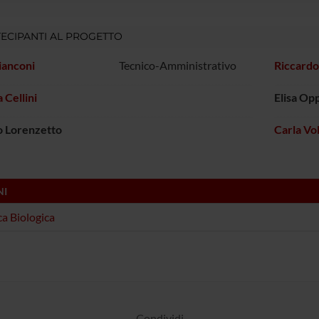
ECIPANTI AL PROGETTO
Bianconi
Tecnico-Amministrativo
Riccardo
 Cellini
Elisa Opp
o Lorenzetto
Carla Vo
NI
a Biologica
Condividi