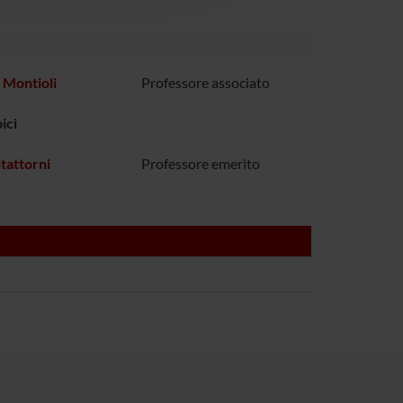
 Montioli
Professore associato
ici
ltattorni
Professore emerito