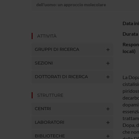
dell'uomo: un approccio molecolare
Data in
Durata 
ATTIVITÀ
Respons
GRUPPI DI RICERCA
locali)
SEZIONI
DOTTORATI DI RICERCA
La Dopa
cistali
piridoss
STRUTTURE
decarbo
dopamin
CENTRI
essenzi
trattam
LABORATORI
Dopa, di
che non
BIBLIOTECHE
della D