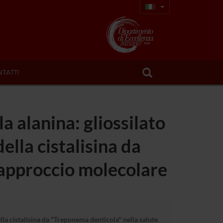
TATTI
a alanina: gliossilato
lla cistalisina da
 approccio molecolare
la cistalisina da "Treponema denticola" nella salute