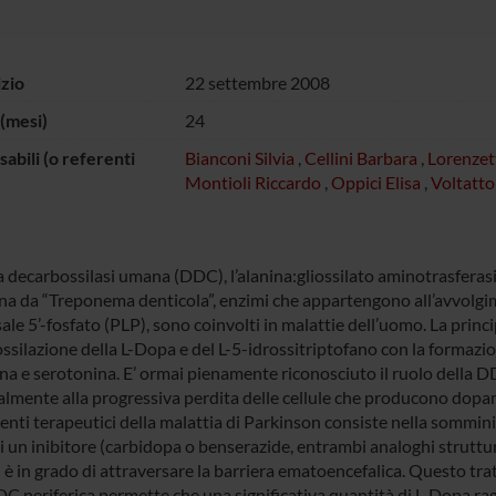
izio
22 settembre 2008
(mesi)
24
abili (o referenti
Bianconi Silvia
,
Cellini Barbara
,
Lorenzet
Montioli Riccardo
,
Oppici Elisa
,
Voltatto
 decarbossilasi umana (DDC), l’alanina:gliossilato aminotrasferas
sina da “Treponema denticola”, enzimi che appartengono all’avvolgim
ale 5’-fosfato (PLP), sono coinvolti in malattie dell’uomo. La princi
ssilazione della L-Dopa e del L-5-idrossitriptofano con la formazi
a e serotonina. E’ ormai pienamente riconosciuto il ruolo della D
almente alla progressiva perdita delle cellule che producono dopam
enti terapeutici della malattia di Parkinson consiste nella sommini
 un inibitore (carbidopa o benserazide, entrambi analoghi struttura
 è in grado di attraversare la barriera ematoencefalica. Questo tr
DC periferica permette che una significativa quantità di L-Dopa rag