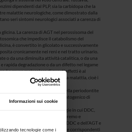
 enzimi dipendenti dal PLP, sia la carbidopa che la
ltre malattie neurologiche, come dimostrato dalla
ano seri sintomi neurologici associati a carenza di
n glicina. La carenza di AGT nel perossisoma del
utosomica che impedisce il catabolismo del
glicina, è convertito in glicolato e successivamente
eposita cronicamente nei reni e nel tratto urinario.
te o da una diminuita attività catalitica, o da una
e e rapida degradazione o da un difetto nel legame
. La causa molecolare di questi effetti è al
 rivolti agli aspetti distali della malattia, cioè i
cola”, implicata nella eziologia della periodontite
iaca e acido sulfidrico. L’effetto patogenico di
Informazioni sui cookie
prensione molecolare delle patologie in cui DDC,
te i seguenti approcci: 1) esprimeremo e
afici, varianti patogeniche della DDC e dell’AGT e
 il confronto di tali proprietà con le corrispondenti
utilizzando tecnologie come i