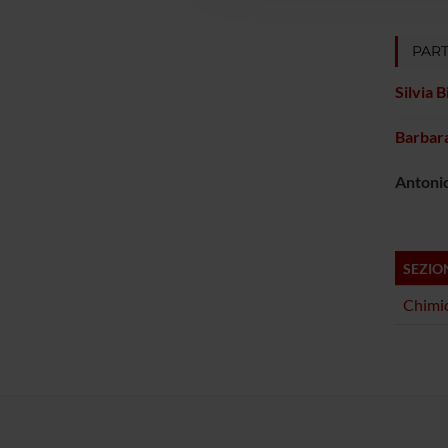
PART
Silvia 
Barbara
Antoni
SEZIO
Chimic