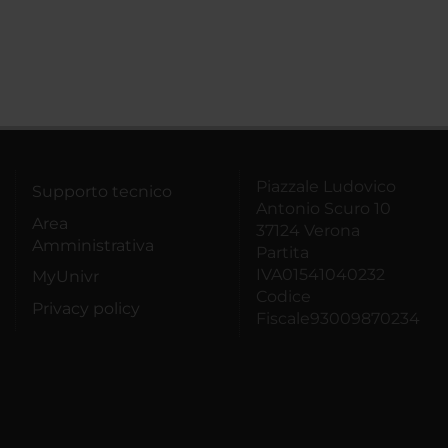
Piazzale Ludovico
Supporto tecnico
Antonio Scuro 10
Area
37124 Verona
Amministrativa
Partita
IVA01541040232
MyUnivr
Codice
Privacy policy
Fiscale93009870234