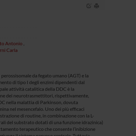
to Antonio
,
rni Carla
i perossisomale da fegato umano (AGT) e la
ento di tipo I degli enzimi dipendenti dal
pale attività catalitica della DDC è la
one dei neurotrasmettitori, rispettivamente,
DC nella malattia di Parkinson, dovuta
ina nel mesencefalo. Uno dei più efficaci
strazione di routine, in combinazione con la L-
li del substrato dotati di una funzione idrazinica)
attamento terapeutico che consente l’inibizione
giunga il sistema nervoso centrale. Tuttavia,