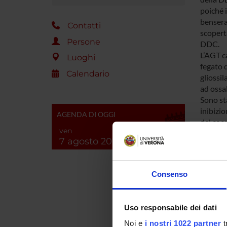
poiché i
bensera
Contatti
scopert
Persone
DDC.
L’AGT ca
Luoghi
fegato 
Calendario
gliossil
ad ossal
Sono sta
inibizi
AGENDA DI OGGI
del coen
ven
momento 
7 agosto 2026
sintomi,
La cist
adulta, 
Consenso
questo e
Lo scop
AGT e c
Uso responsabile dei dati
purific
ne carat
Noi e
i nostri 1022 partner
t