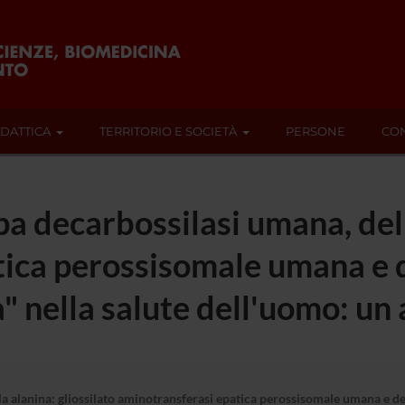
IDATTICA
TERRITORIO E SOCIETÀ
PERSONE
CON
a decarbossilasi umana, dell
ica perossisomale umana e de
 nella salute dell'uomo: un
a alanina: gliossilato aminotransferasi epatica perossisomale umana e del