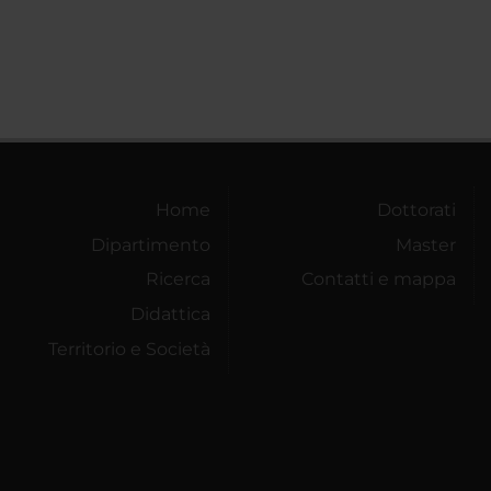
Home
Dottorati
Dipartimento
Master
Ricerca
Contatti e mappa
Didattica
Territorio e Società