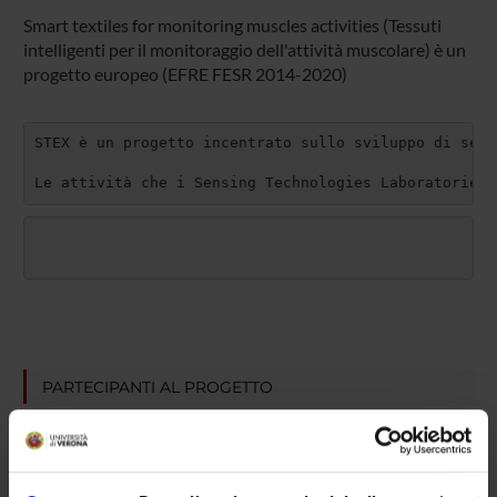
Smart textiles for monitoring muscles activities (Tessuti
intelligenti per il monitoraggio dell'attività muscolare) è un
progetto europeo (EFRE FESR 2014-2020)
STEX è un progetto incentrato sullo sviluppo di sens
Le attività che i Sensing Technologies Laboratories 
PARTECIPANTI AL PROGETTO
Silvia Pogliaghi
Incaricato alla ricerca
Matteo Rizzo