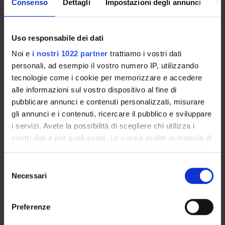
Consenso
Dettagli
Impostazioni degli annunci
In
Alessandra Scarton
Uso responsabile dei dati
Noi e
i nostri 1022 partner
trattiamo i vostri dati
AREE DI RICERCA COINVOLTE DAL PROGETTO
personali, ad esempio il vostro numero IP, utilizzando
Physiology
tecnologie come i cookie per memorizzare e accedere
alle informazioni sul vostro dispositivo al fine di
Respiratory System (DDSP)
pubblicare annunci e contenuti personalizzati, misurare
gli annunci e i contenuti, ricercare il pubblico e sviluppare
Respiratory System (DM) (DM)
i servizi. Avete la possibilità di scegliere chi utilizza i
Respiratory System (DNBM) (DNBM)
vostri dati e per quali scopi. Le vostre scelte in materia di
privacy sono applicabili solo su questa proprietà digitale
Respiratory System (DSVR)
in cui avete effettuato le vostre scelte. È possibile
Selezione
modificare o revocare il proprio consenso in qualsiasi
Sport Sciences (DM)
Necessari
del
momento dalla Dichiarazione sui cookie o facendo clic
consenso
Sport Sciences (DNBM)
sull'icona di attivazione della privacy.
Preferenze
Con il tuo consenso, vorremmo anche: