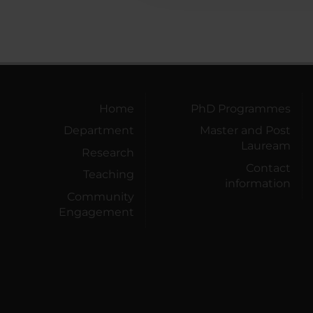
Home
PhD Programmes
Department
Master and Post
Lauream
Research
Contact
Teaching
information
Community
Engagement