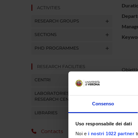
Durati
ACTIVITIES
Depart
RESEARCH GROUPS
Manager
SECTIONS
Keywo
PHD PROGRAMMES
RESEARCH FACILITIES
Obietti
chirurgi
CENTRI
solo epi
eseguire
LABORATORIES AND
funzione
RESEARCH CENTRES
verifica
Consenso
Magnetic
LIBRARIES
Uso responsabile dei dati
PROJ
Contacts
Noi e
i nostri 1022 partner
t