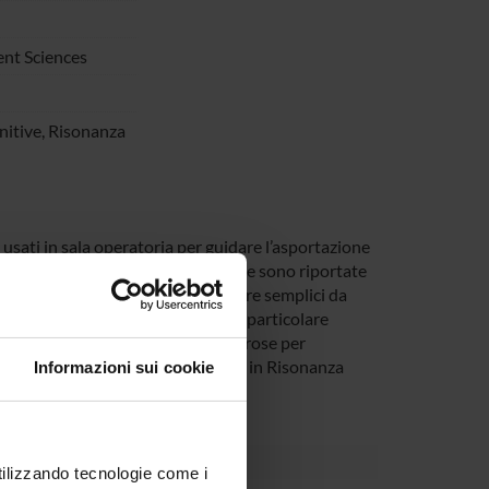
nt Sciences
nitive, Risonanza
usati in sala operatoria per guidare l’asportazione
tiva la ricerca sull’emisfero dx. dove sono riportate
a al contesto e cioè dovranno essere semplici da
oni o altrimenti focalizzati su una particolare
 multipli. Le indagini saranno rigorose per
orredati da uno studio approfondito in Risonanza
Informazioni sui cookie
utilizzando tecnologie come i