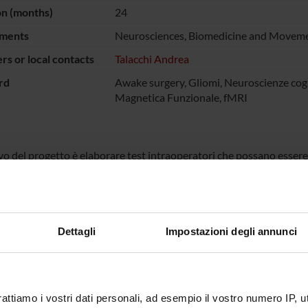
on (months)
24
ments
Neurosciences, Biomedicine and Moveme
s or local contacts
Talacchi Andrea
rd
Awake surgery, Gliomi, Neuroscienze cog
Magnetica Funzionale, fMRI
vo del progetto è elaborare test intraoperatori che possano essere 
ca dei gliomi cerebrali in pazienti svegli (awake surgery). E’ innova
sodiche segnalazioni. La caratteristica dei test dovrà essere adatt
, brevi, possibilmente sintetici, in grado cioè di esplorare più funzi
, con vincolo di sede più forte e quindi con lo svantaggio di essere
rne l’efficacia, con test neuropsicologici pre e post operatori, e c
Dettagli
Impostazioni degli annunci
a (tra cui funzionale e DTI).
ECT PARTICIPANTS
rattiamo i vostri dati personali, ad esempio il vostro numero IP, 