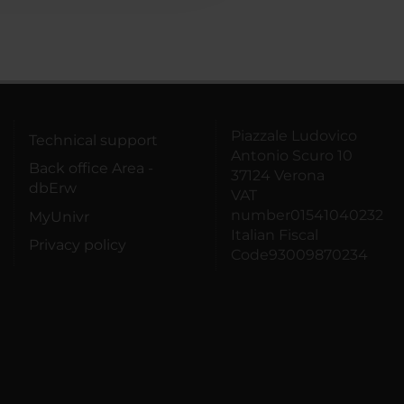
Piazzale Ludovico
Technical support
Antonio Scuro 10
Back office Area -
37124 Verona
dbErw
VAT
number01541040232
MyUnivr
Italian Fiscal
Privacy policy
Code93009870234