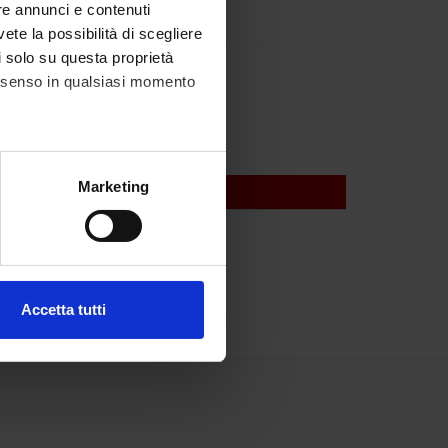
re annunci e contenuti
Santini
vete la possibilità di scegliere
li solo su questa proprietà
alacchi
consenso in qualsiasi momento
alche metro,
Marketing
e specifiche (impronte
ery Section
ezione dettagli
. Puoi
Accetta tutti
l media e per analizzare il
ostri partner che si occupano
azioni che hai fornito loro o