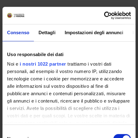
PROJECT PARTICIPANTS
Leonardo Chelazzi
Consenso
Dettagli
Impostazioni degli annunci
In
Full Professor
Chiara Della Libera
Associate Professor
Uso responsabile dei dati
Noi e
i nostri 1022 partner
trattiamo i vostri dati
personali, ad esempio il vostro numero IP, utilizzando
SECTIONS
tecnologie come i cookie per memorizzare e accedere
alle informazioni sul vostro dispositivo al fine di
Physiology and Psychology Section
pubblicare annunci e contenuti personalizzati, misurare
gli annunci e i contenuti, ricercare il pubblico e sviluppare
i servizi. Avete la possibilità di scegliere chi utilizza i
vostri dati e per quali scopi. Le vostre scelte in materia di
privacy sono applicabili solo su questa proprietà digitale
ACTIVITIES
in cui avete effettuato le vostre scelte. È possibile
Selezione
RESEARCH GROUPS
modificare o revocare il proprio consenso in qualsiasi